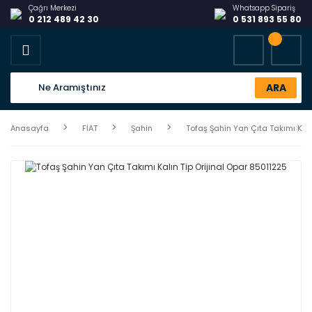
Çağrı Merkezi
Whatsapp Sipariş
0 212 489 42 30
0 531 893 55 80
ARA
Anasayfa
FİAT
Şahin
Tofaş Şahin Yan Çıta Takımı Kalı