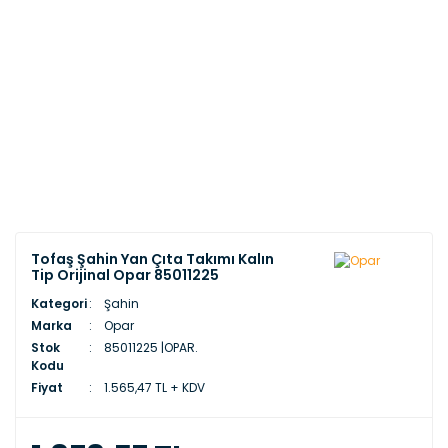
Tofaş Şahin Yan Çıta Takımı Kalın
Tip Orijinal Opar 85011225
Kategori
Şahin
Marka
Opar
Stok
85011225 |OPAR.
Kodu
Fiyat
1.565,47 TL + KDV