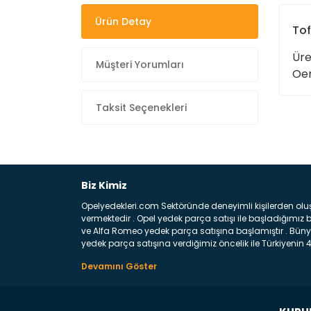
Ürün Detay
Tof
Üre
Müşteri Yorumları
Oem
Taksit Seçenekleri
Biz Kimiz
Opelyedekleri.com Sektöründe deneyimli kişilerden olu
vermektedir . Opel yedek parça satışı ile başladığımı
ve Alfa Romeo yedek parça satışına başlamıştır . Bünye
yedek parça satışına verdiğimiz öncelik ile Türkiyenin 4 
Satıyoruz ? Bu sorunun çok açık bir cevabı var yedek p
belirttiğimiz parçalar sizlere fikir sağlayacaktır. Ön
Aracınızın ön ve arka teker kısmını kapsayan metal sa
motor koruma amacı ile yapılmış olan sac kaporta aks
üretilmiş disk ile teması sayesinde durmayı sağlayan 