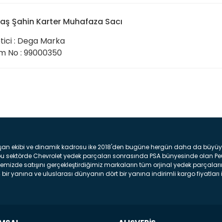
aş Şahin Karter Muhafaza Sacı
tici : Dega Marka
 No : 99000350
Bu ürüne ilk yorumu siz yap
Yorum Yaz
şan ekibi ve dinamik kadrosu ike 2018'den bugüne hergün daha da büyüyere
z bu sektörde Chevrolet yedek parçaları sonrasında PSA bünyesinde olan P
mizde satışını gerçekleştirdiğimiz markaların tüm orjinal yedek parçaların
bir yanına ve uluslarası dünyanın dört bir yanına indirimli kargo fiyatları il
arça ve bakım seti satıyoruz. Yedek parça denince akıllara binlerce parça
 Tampon : Aracınızın ön kısmında bulunan plastik darbe emici amacı ile yap
c veya plsatikten yapılma olan tekerlek çamurluk kısmıdır. Kaporta aksam
am parçasıdır. Far : Aracımızın aydınlatma amacı ile kullanılan aksam pa
aksam parçadır . Fren Diski : Aracımızın ön ve arka tekerlerinde bulunan 