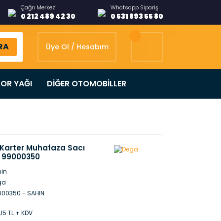
Çağrı Merkezi
Whatsapp Sipariş
0 212 489 42 30
0 531 893 55 80
RA
Üye Ol / Hesabım
OR YAĞI
DİĞER OTOMOBİLLER
 Karter Muhafaza Sacı
 99000350
in
ga
00350 - SAHIN
,15 TL + KDV