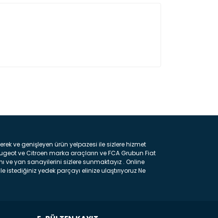
ın!
k ve genişleyen ürün yelpazesi ile sizlere hizmet
eugeot ve Citroen marka araçların ve FCA Grubun Fiat
ı ve yan sanayilerini sizlere sunmaktayız . Online
e istediğiniz yedek parçayı elinize ulaştırıyoruz Ne
 gelebilir ancak bunları biraz toparlarsak aşağıda
ılmış olan kaporta aksam parçasıdır. Çamurluk :
 parçasıdır. Kaput : Aracınızın ön kısmında bulunan
rçasıdır. Fren Balatası : Aracımızı durdurmak için
frenleme ana elemanıdır . Hangi Araçlara Yedek Parça