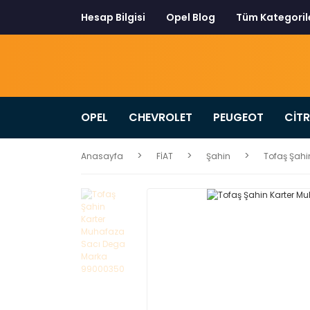
Hesap Bilgisi
Opel Blog
Tüm Kategoril
OPEL
CHEVROLET
PEUGEOT
CİT
Anasayfa
FİAT
Şahin
Tofaş Şah