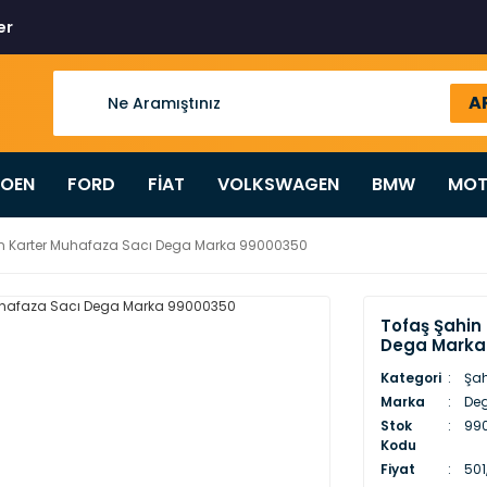
er
A
ROEN
FORD
FİAT
VOLKSWAGEN
BMW
MOT
in Karter Muhafaza Sacı Dega Marka 99000350
Tofaş Şahin
Dega Marka
Kategori
Şah
Marka
De
Stok
990
Kodu
Fiyat
501