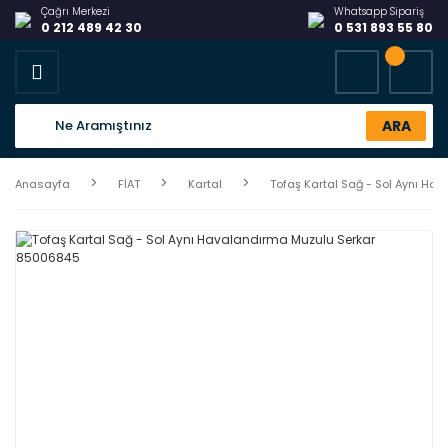
Çağrı Merkezi
Whatsapp Sipariş
0 212 489 42 30
0 531 893 55 80
ARA
Anasayfa
FİAT
Kartal
Tofaş Kartal Sağ - Sol Aynı H