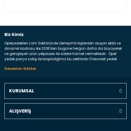
Bu ürüne ilk yorumu siz yapın!
Biz Kimiz
Opelyedekleri.com Sektöründe deneyimli kişilerden oluşan ekibi ve
Yorum Yaz
dinamik kadrosu ike 2018'den bugüne hergün daha da büyüyerek
ve genişleyen ürün yelpazesi ile sizlere hizmet vermektedir . Opel
yedek parça satışı ile başladığımız bu sektörde Chevrolet yedek
parçaları sonrasında PSA bünyesinde olan Peugeot ve Citroen
marka araçların ve FCA Grubun Fiat ve Alfa Romeo yedek parça
satışına başlamıştır . Bünyemizde satışını gerçekleştirdiğimiz
markaların tüm orjinal yedek parçalarını ve yan sanayilerini sizlere
sunmaktayız . Online yedek parça satışına verdiğimiz öncelik ile
KURUMSAL
Türkiyenin 4 bir yanına ve uluslarası dünyanın dört bir yanına
indirimli kargo fiyatları ile istediğiniz yedek parçayı elinize
ulaştırıyoruz Ne Satıyoruz ? Bu sorunun çok açık bir cevabı var yedek
parça ve bakım seti satıyoruz. Yedek parça denince akıllara binlerce
ALIŞVERİŞ
parça gelebilir ancak bunları biraz toparlarsak aşağıda belirttiğimiz
parçalar sizlere fikir sağlayacaktır. Ön Tampon : Aracınızın ön
kısmında bulunan plastik darbe emici amacı ile yapılmış olan
kaporta aksam parçasıdır. Çamurluk : Aracınızın ön ve arka teker