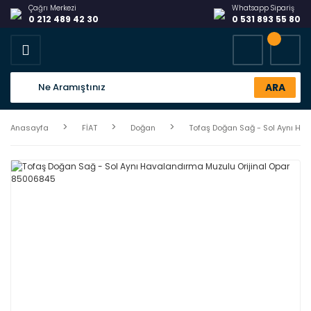
Çağrı Merkezi
Whatsapp Sipariş
0 212 489 42 30
0 531 893 55 80
ARA
Anasayfa
FİAT
Doğan
Tofaş Doğan Sağ - Sol Aynı Ha