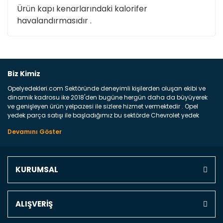
Ürün kapı kenarlarındaki kalorifer
havalandırmasıdır .
Bu ürüne ilk yorumu siz yapın!
Biz Kimiz
Opelyedekleri.com Sektöründe deneyimli kişilerden oluşan ekibi ve
Yorum Yaz
dinamik kadrosu ike 2018'den bugüne hergün daha da büyüyerek
ve genişleyen ürün yelpazesi ile sizlere hizmet vermektedir . Opel
yedek parça satışı ile başladığımız bu sektörde Chevrolet yedek
parçaları sonrasında PSA bünyesinde olan Peugeot ve Citroen
marka araçların ve FCA Grubun Fiat ve Alfa Romeo yedek parça
satışına başlamıştır . Bünyemizde satışını gerçekleştirdiğimiz
markaların tüm orjinal yedek parçalarını ve yan sanayilerini sizlere
sunmaktayız . Online yedek parça satışına verdiğimiz öncelik ile
KURUMSAL
Türkiyenin 4 bir yanına ve uluslarası dünyanın dört bir yanına
indirimli kargo fiyatları ile istediğiniz yedek parçayı elinize
ulaştırıyoruz Ne Satıyoruz ? Bu sorunun çok açık bir cevabı var yedek
parça ve bakım seti satıyoruz. Yedek parça denince akıllara binlerce
ALIŞVERİŞ
parça gelebilir ancak bunları biraz toparlarsak aşağıda belirttiğimiz
parçalar sizlere fikir sağlayacaktır. Ön Tampon : Aracınızın ön
kısmında bulunan plastik darbe emici amacı ile yapılmış olan