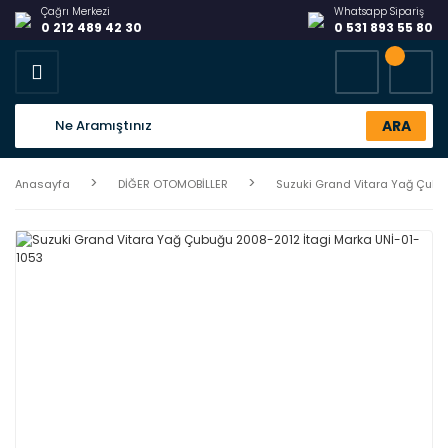
Çağrı Merkezi
Whatsapp Sipariş
0 212 489 42 30
0 531 893 55 80
ARA
Anasayfa
DİĞER OTOMOBİLLER
Suzuki Grand Vitara Yağ Çubu