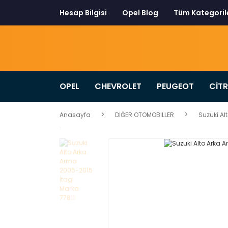
Hesap Bilgisi
Opel Blog
Tüm Kategoril
OPEL
CHEVROLET
PEUGEOT
CİT
Anasayfa
DİĞER OTOMOBİLLER
Suzuki Al