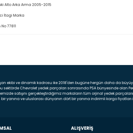
ki Alto Arka Arma 2005-2015
ici İtagi Marka
No 77811
Bu ürüne ilk yorumu siz yap
Yorum Yaz
şan ekibi ve dinamik kadrosu ike 2018'den bugüne hergün daha da büyüyere
z bu sektörde Chevrolet yedek parçaları sonrasında PSA bünyesinde olan P
mizde satışını gerçekleştirdiğimiz markaların tüm orjinal yedek parçaların
bir yanına ve uluslarası dünyanın dört bir yanına indirimli kargo fiyatları il
arça ve bakım seti satıyoruz. Yedek parça denince akıllara binlerce parça
 Tampon : Aracınızın ön kısmında bulunan plastik darbe emici amacı ile yap
c veya plsatikten yapılma olan tekerlek çamurluk kısmıdır. Kaporta aksam
am parçasıdır. Far : Aracımızın aydınlatma amacı ile kullanılan aksam pa
aksam parçadır . Fren Diski : Aracımızın ön ve arka tekerlerinde bulunan 
MSAL
ALIŞVERİŞ
n Oem olan tüm parçalarını online sitemizde satıyoruz. Orijinal GM , PSA v