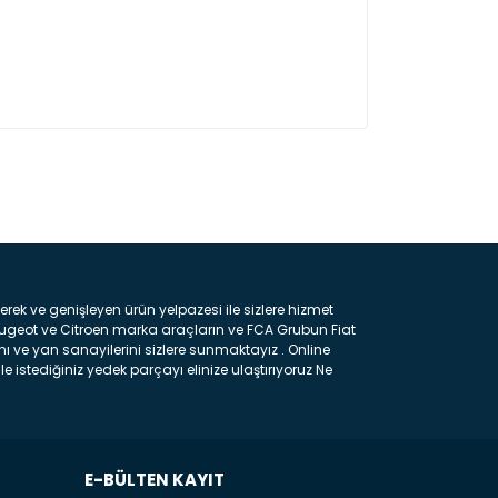
ın!
k ve genişleyen ürün yelpazesi ile sizlere hizmet
eugeot ve Citroen marka araçların ve FCA Grubun Fiat
ı ve yan sanayilerini sizlere sunmaktayız . Online
e istediğiniz yedek parçayı elinize ulaştırıyoruz Ne
 gelebilir ancak bunları biraz toparlarsak aşağıda
ılmış olan kaporta aksam parçasıdır. Çamurluk :
 parçasıdır. Kaput : Aracınızın ön kısmında bulunan
rçasıdır. Fren Balatası : Aracımızı durdurmak için
frenleme ana elemanıdır . Hangi Araçlara Yedek Parça
E-BÜLTEN KAYIT
e muadil yedek parça çeşitlerini hizmetinize sunuyoruz