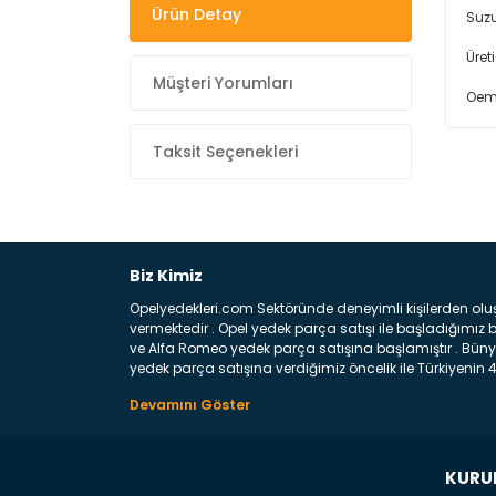
Ürün Detay
Suzu
Üret
Müşteri Yorumları
Oem 
Taksit Seçenekleri
Biz Kimiz
Opelyedekleri.com Sektöründe deneyimli kişilerden olu
vermektedir . Opel yedek parça satışı ile başladığımı
ve Alfa Romeo yedek parça satışına başlamıştır . Bünye
yedek parça satışına verdiğimiz öncelik ile Türkiyenin 4 
Satıyoruz ? Bu sorunun çok açık bir cevabı var yedek p
belirttiğimiz parçalar sizlere fikir sağlayacaktır. Ön
Aracınızın ön ve arka teker kısmını kapsayan metal sa
motor koruma amacı ile yapılmış olan sac kaporta aks
üretilmiş disk ile teması sayesinde durmayı sağlayan 
KURU
Satıyoruz ? Opel Yedek Parça : Opel marka otomobilleri