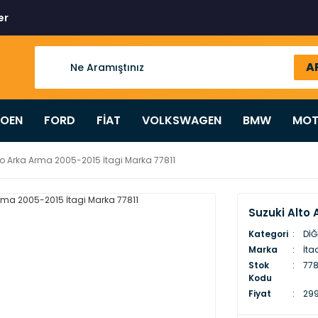
er
A
ROEN
FORD
FİAT
VOLKSWAGEN
BMW
MOT
to Arka Arma 2005-2015 İtagi Marka 77811
Suzuki Alto 
Kategori
DİĞ
Marka
İta
Stok
7781
Kodu
Fiyat
299