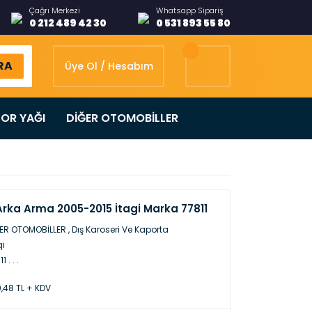
Çağrı Merkezi
Whatsapp Sipariş
0 212 489 42 30
0 531 893 55 80
RA
Üye Ol / Hesabım
OR YAĞI
DİĞER OTOMOBİLLER
Arka Arma 2005-2015 İtagi Marka 77811
ER OTOMOBİLLER
,
Dış Karoseri Ve Kaporta
qi
1 . . .
,48 TL + KDV