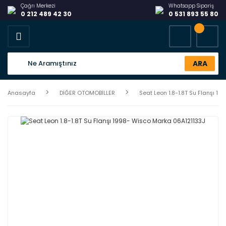
Çağrı Merkezi
Whatsapp Sipariş
0 212 489 42 30
0 531 893 55 80
ARA
Anasayfa
DİĞER OTOMOBİLLER
Seat Leon 1.8-1.8T Su Flanşı 1