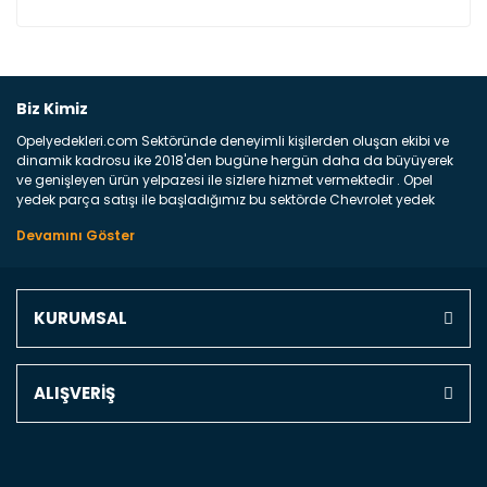
Bu ürüne ilk yorumu siz yapın!
Biz Kimiz
Opelyedekleri.com Sektöründe deneyimli kişilerden oluşan ekibi ve
Yorum Yaz
dinamik kadrosu ike 2018'den bugüne hergün daha da büyüyerek
ve genişleyen ürün yelpazesi ile sizlere hizmet vermektedir . Opel
yedek parça satışı ile başladığımız bu sektörde Chevrolet yedek
parçaları sonrasında PSA bünyesinde olan Peugeot ve Citroen
marka araçların ve FCA Grubun Fiat ve Alfa Romeo yedek parça
satışına başlamıştır . Bünyemizde satışını gerçekleştirdiğimiz
markaların tüm orjinal yedek parçalarını ve yan sanayilerini sizlere
sunmaktayız . Online yedek parça satışına verdiğimiz öncelik ile
KURUMSAL
Türkiyenin 4 bir yanına ve uluslarası dünyanın dört bir yanına
indirimli kargo fiyatları ile istediğiniz yedek parçayı elinize
ulaştırıyoruz Ne Satıyoruz ? Bu sorunun çok açık bir cevabı var yedek
parça ve bakım seti satıyoruz. Yedek parça denince akıllara binlerce
ALIŞVERİŞ
parça gelebilir ancak bunları biraz toparlarsak aşağıda belirttiğimiz
parçalar sizlere fikir sağlayacaktır. Ön Tampon : Aracınızın ön
kısmında bulunan plastik darbe emici amacı ile yapılmış olan
kaporta aksam parçasıdır. Çamurluk : Aracınızın ön ve arka teker
kısmını kapsayan metal sac veya plsatikten yapılma olan tekerlek