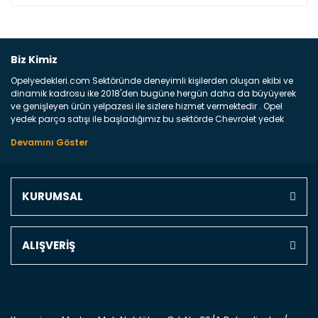
Bu ürüne ilk yorumu siz yapın!
Biz Kimiz
Opelyedekleri.com Sektöründe deneyimli kişilerden oluşan ekibi ve
Yorum Yaz
dinamik kadrosu ike 2018'den bugüne hergün daha da büyüyerek
ve genişleyen ürün yelpazesi ile sizlere hizmet vermektedir . Opel
yedek parça satışı ile başladığımız bu sektörde Chevrolet yedek
parçaları sonrasında PSA bünyesinde olan Peugeot ve Citroen
marka araçların ve FCA Grubun Fiat ve Alfa Romeo yedek parça
satışına başlamıştır . Bünyemizde satışını gerçekleştirdiğimiz
markaların tüm orjinal yedek parçalarını ve yan sanayilerini sizlere
sunmaktayız . Online yedek parça satışına verdiğimiz öncelik ile
KURUMSAL
Türkiyenin 4 bir yanına ve uluslarası dünyanın dört bir yanına
indirimli kargo fiyatları ile istediğiniz yedek parçayı elinize
ulaştırıyoruz Ne Satıyoruz ? Bu sorunun çok açık bir cevabı var yedek
parça ve bakım seti satıyoruz. Yedek parça denince akıllara binlerce
ALIŞVERİŞ
parça gelebilir ancak bunları biraz toparlarsak aşağıda belirttiğimiz
parçalar sizlere fikir sağlayacaktır. Ön Tampon : Aracınızın ön
kısmında bulunan plastik darbe emici amacı ile yapılmış olan
kaporta aksam parçasıdır. Çamurluk : Aracınızın ön ve arka teker
kısmını kapsayan metal sac veya plsatikten yapılma olan tekerlek
çamurluk kısmıdır. Kaporta aksam parçasıdır. Kaput : Aracınızın ön