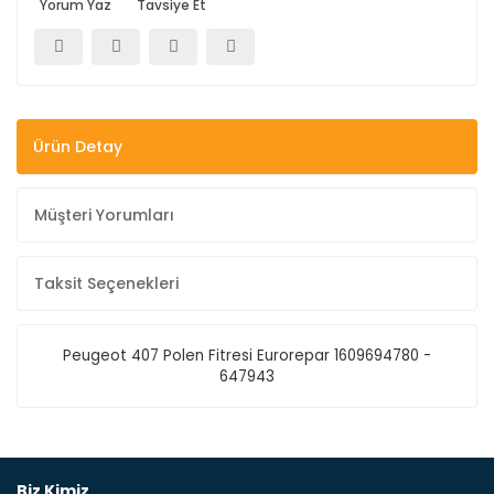
Yorum Yaz
Tavsiye Et
Ürün Detay
Müşteri Yorumları
Taksit Seçenekleri
Peugeot 407 Polen Fitresi Eurorepar 1609694780 -
647943
Bu ürüne ilk yorumu siz yapın!
Biz Kimiz