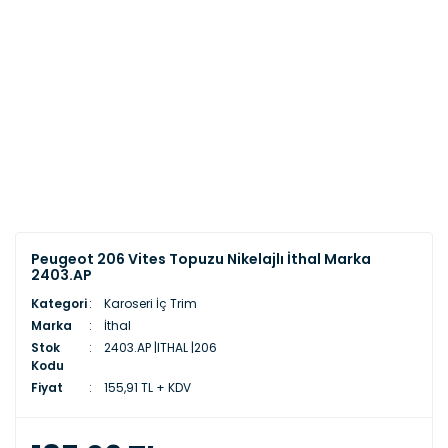
Peugeot 206 Vites Topuzu Nikelajlı İthal Marka
2403.AP
Kategori
Karoseri İç Trim
Marka
İthal
Stok
2403.AP |ITHAL |206
Kodu
Fiyat
155,91 TL + KDV