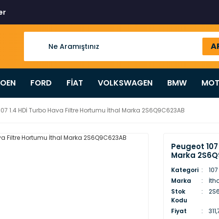
er
A
ROEN
FORD
FİAT
VOLKSWAGEN
BMW
MOT
107 1.4 HDİ Turbo Hava Filtre Hortumu İthal Marka 2S6Q9C623AB
Peugeot 107 
Marka 2S6
Kategori
107
Marka
İth
Stok
2S6
Kodu
Fiyat
311