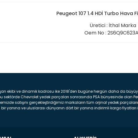
Peugeot 107 1.4 HDİ Turbo Hava F
Üretici : İthal Marka
Oem No : 2S6Q9C623
Bu ürüne ilk yorumu siz yap
Yorum Yaz
şan ekibi ve dinamik kadrosu ike 2018'den bugüne hergün daha da büyüyere
z bu sektörde Chevrolet yedek parçaları sonrasında PSA bünyesinde olan P
mizde satışını gerçekleştirdiğimiz markaların tüm orjinal yedek parçaların
bir yanına ve uluslarası dünyanın dört bir yanına indirimli kargo fiyatları il
arça ve bakım seti satıyoruz. Yedek parça denince akıllara binlerce parça
 Tampon : Aracınızın ön kısmında bulunan plastik darbe emici amacı ile yap
c veya plsatikten yapılma olan tekerlek çamurluk kısmıdır. Kaporta aksam
am parçasıdır. Far : Aracımızın aydınlatma amacı ile kullanılan aksam pa
aksam parçadır . Fren Diski : Aracımızın ön ve arka tekerlerinde bulunan 