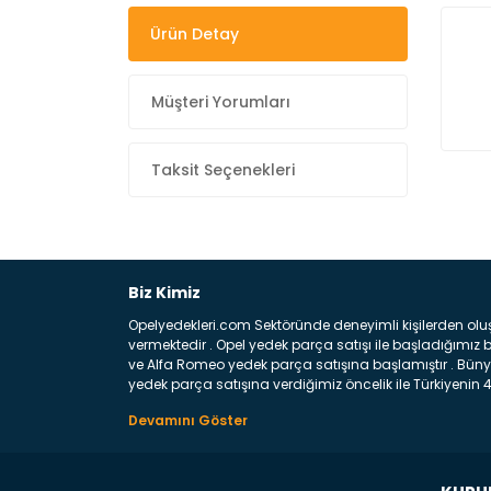
Ürün Detay
Müşteri Yorumları
Taksit Seçenekleri
Biz Kimiz
Opelyedekleri.com Sektöründe deneyimli kişilerden olu
vermektedir . Opel yedek parça satışı ile başladığımı
ve Alfa Romeo yedek parça satışına başlamıştır . Bünye
yedek parça satışına verdiğimiz öncelik ile Türkiyenin 4 
Satıyoruz ? Bu sorunun çok açık bir cevabı var yedek p
belirttiğimiz parçalar sizlere fikir sağlayacaktır. Ön
Aracınızın ön ve arka teker kısmını kapsayan metal sa
motor koruma amacı ile yapılmış olan sac kaporta aks
üretilmiş disk ile teması sayesinde durmayı sağlayan 