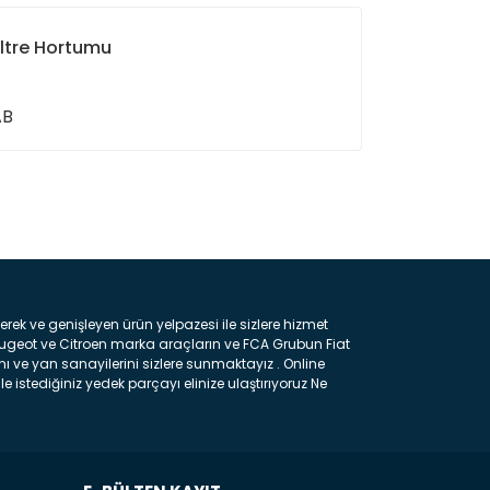
iltre Hortumu
AB
ın!
k ve genişleyen ürün yelpazesi ile sizlere hizmet
eugeot ve Citroen marka araçların ve FCA Grubun Fiat
ı ve yan sanayilerini sizlere sunmaktayız . Online
e istediğiniz yedek parçayı elinize ulaştırıyoruz Ne
 gelebilir ancak bunları biraz toparlarsak aşağıda
ılmış olan kaporta aksam parçasıdır. Çamurluk :
 parçasıdır. Kaput : Aracınızın ön kısmında bulunan
rçasıdır. Fren Balatası : Aracımızı durdurmak için
frenleme ana elemanıdır . Hangi Araçlara Yedek Parça