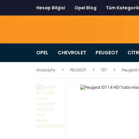
Hesap Bilgisi
Opel Blog
Tüm Kategoril
OPEL
CHEVROLET
PEUGEOT
CİT
Anasayfa
PEUGEOT
107
Peugeot 