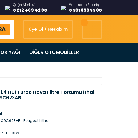
Çağrı Merkezi
Whatsapp Sipariş
0 212 489 42 30
0 531 893 55 80
RA
Üye Ol / Hesabım
OR YAĞI
DİĞER OTOMOBİLLER
1.4 HDİ Turbo Hava Filtre Hortumu İthal
Q9C623AB
al
Q9C623AB | Peugeot | İthal
,72 TL + KDV