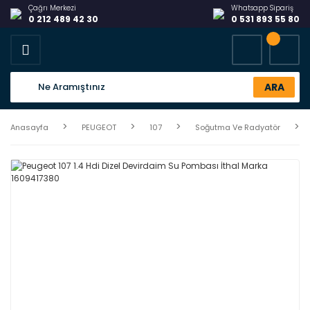
Çağrı Merkezi
Whatsapp Sipariş
0 212 489 42 30
0 531 893 55 80
ARA
Anasayfa
PEUGEOT
107
Soğutma Ve Radyatör