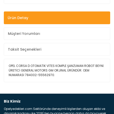
Ürün Detay
Müşteri Yorumları
Taksit Seçenekleri
OPEL CORSA D OTOMATİK VİTES KOMPLE ŞANZUMAN ROBOT BEYNİ.
ÜRETİCİ GENERAL MOTORS GM ORJİNAL ÜRÜNDÜR. OEM
NUMARASI 784002-55562970.
Bu ürüne ilk yorumu siz yapın!
Biz Kimiz
Opelyedekleri.com Sektöründe deneyimli kişilerden oluşan ekibi ve
Yorum Yaz
dinamik kadrosu ike 2018'den bugüne hergün daha da büyüyerek