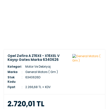
Opel Zafira A Z16XE - X16XEL V
Kayışı Gates Marka 6340626
Kategori
Motor Ve Debriyaj
Marka
General Motors ( Gm )
Stok
6340626D
Kodu
Fiyat
2.266,68 TL + KDV
2.720,01 TL