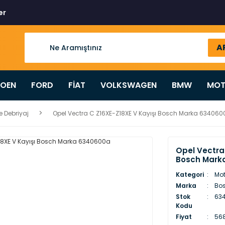
er
A
ROEN
FORD
FİAT
VOLKSWAGEN
BMW
MOT
e Debriyaj
Opel Vectra C Z16XE-Z18XE V Kayışı Bosch Marka 63406
Opel Vectra 
Bosch Mark
Kategori
Mot
Marka
Bo
Stok
63
Kodu
Fiyat
568