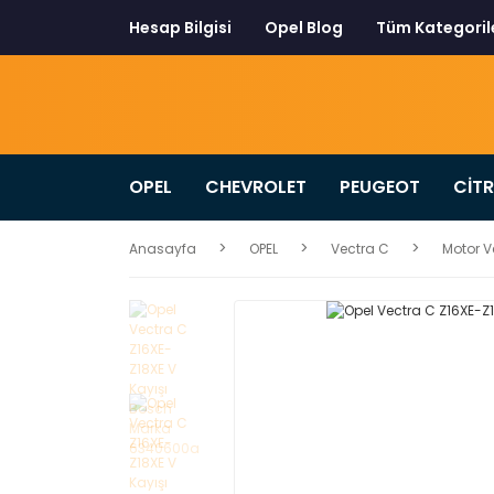
Hesap Bilgisi
Opel Blog
Tüm Kategoril
OPEL
CHEVROLET
PEUGEOT
CİT
Anasayfa
OPEL
Vectra C
Motor V