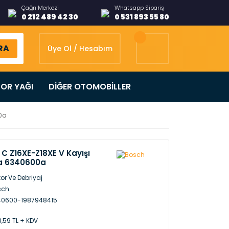
Çağrı Merkezi
Whatsapp Sipariş
0 212 489 42 30
0 531 893 55 80
RA
Üye Ol / Hesabım
OR YAĞI
DİĞER OTOMOBİLLER
00a
C Z16XE-Z18XE V Kayışı
a 6340600a
or Ve Debriyaj
sch
40600-1987948415
,59 TL + KDV