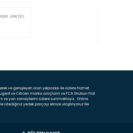
DIR. ÜRETİCİ.
k ve genişleyen ürün yelpazesi ile sizlere hizmet
eugeot ve Citroen marka araçların ve FCA Grubun Fiat
ı ve yan sanayilerini sizlere sunmaktayız . Online
e istediğiniz yedek parçayı elinize ulaştırıyoruz Ne
 gelebilir ancak bunları biraz toparlarsak aşağıda
ılmış olan kaporta aksam parçasıdır. Çamurluk :
 parçasıdır. Kaput : Aracınızın ön kısmında bulunan
rçasıdır. Fren Balatası : Aracımızı durdurmak için
frenleme ana elemanıdır . Hangi Araçlara Yedek Parça