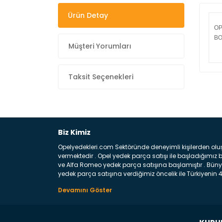
Ürün Detay
OP
BO
Müşteri Yorumları
Taksit Seçenekleri
Op
Biz Kimiz
Merh
Opelyedekleri.com Sektöründe deneyimli kişilerden olu
Bara
vermektedir . Opel yedek parça satışı ile başladığımı
ve Alfa Romeo yedek parça satışına başlamıştır . Bünye
yedek parça satışına verdiğimiz öncelik ile Türkiyenin 4 
Satıyoruz ? Bu sorunun çok açık bir cevabı var yedek p
Y
belirttiğimiz parçalar sizlere fikir sağlayacaktır. Ön
Aracınızın ön ve arka teker kısmını kapsayan metal sa
motor koruma amacı ile yapılmış olan sac kaporta aks
üretilmiş disk ile teması sayesinde durmayı sağlayan 