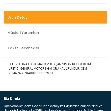
Ürün Detay
Müşteri Yorumları
Taksit Seçenekleri
OPEL VECTRA C OTOMATİK VİTES ŞANZUMAN ROBOT BEYNİ.
ÜRETİCİ GENERAL MOTORS GM ORJİNAL ÜRÜNDÜR. OEM
NUMARASI 784002-55562970.
Bu ürüne ilk yorumu siz yapın!
Biz Kimiz
Opelyedekleri.com Sektöründe deneyimli kişilerden oluşan ekibi ve
Yorum Yaz
dinamik kadrosu ike 2018'den bugüne hergün daha da büyüyerek