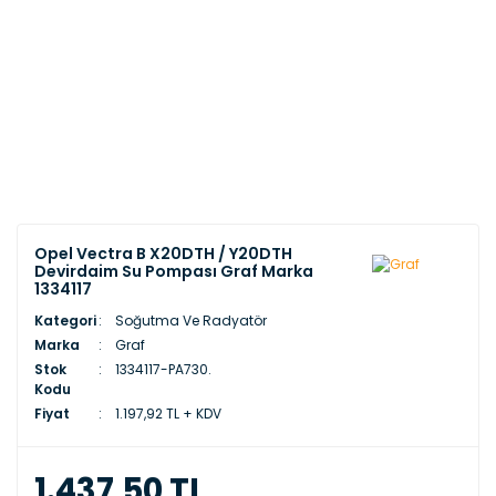
Opel Vectra B X20DTH / Y20DTH
Devirdaim Su Pompası Graf Marka
1334117
Kategori
Soğutma Ve Radyatör
Marka
Graf
Stok
1334117-PA730.
Kodu
Fiyat
1.197,92 TL + KDV
1.437,50 TL