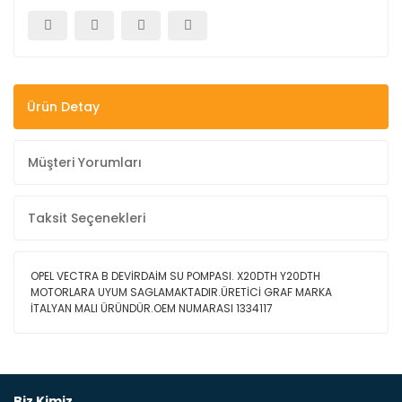
Ürün Detay
Müşteri Yorumları
Taksit Seçenekleri
OPEL VECTRA B DEVİRDAİM SU POMPASI. X20DTH Y20DTH
MOTORLARA UYUM SAGLAMAKTADIR.ÜRETİCİ GRAF MARKA
İTALYAN MALI ÜRÜNDÜR.OEM NUMARASI 1334117
Bu ürüne ilk yorumu siz yapın!
Biz Kimiz