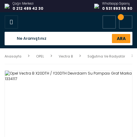
Çağrı Merkezi
Whatsapp Sipariş
0 212 489 42 30
0 531 893 55 80
ARA
Anasayfa
OPEL
Vectra B
Soğutma Ve Radyatör