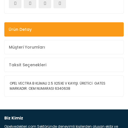
Ürün Detay
Müşteri Yorumları
Taksit Seçenekleri
OPEL VECTRA B KLİMALI 2.5 X25XE V KAYIŞI. ÜRETİCİ GATES
MARKADIR. OEM NUMARASI
6340638
Bu ürüne ilk yorumu siz yapın!
Biz Kimiz
Opelyedekleri.com Sektöründe deneyimli kişilerden oluşan ekibi ve