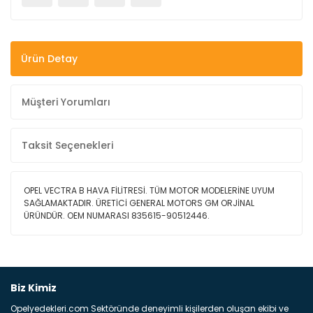
Ürün Detay
Müşteri Yorumları
Taksit Seçenekleri
OPEL VECTRA B HAVA FİLİTRESİ. TÜM MOTOR MODELERİNE UYUM
SAĞLAMAKTADIR. ÜRETİCİ GENERAL MOTORS GM ORJİNAL
ÜRÜNDÜR. OEM NUMARASI 835615-90512446.
Bu ürüne ilk yorumu siz yapın!
Biz Kimiz
Opelyedekleri.com Sektöründe deneyimli kişilerden oluşan ekibi ve