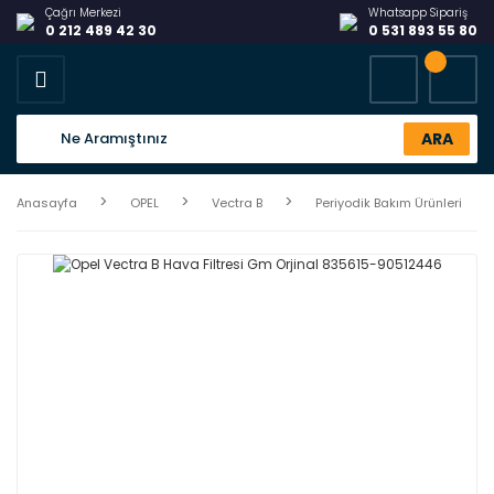
Çağrı Merkezi
Whatsapp Sipariş
0 212 489 42 30
0 531 893 55 80
ARA
Anasayfa
OPEL
Vectra B
Periyodik Bakım Ürünleri