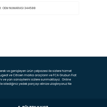
ÜR. OEM NUMARASI 344588
ın!
k ve genişleyen ürün yelpazesi ile sizlere hizmet
eugeot ve Citroen marka araçların ve FCA Grubun Fiat
ı ve yan sanayilerini sizlere sunmaktayız . Online
e istediğiniz yedek parçayı elinize ulaştırıyoruz Ne
 gelebilir ancak bunları biraz toparlarsak aşağıda
ılmış olan kaporta aksam parçasıdır. Çamurluk :
 parçasıdır. Kaput : Aracınızın ön kısmında bulunan
rçasıdır. Fren Balatası : Aracımızı durdurmak için
frenleme ana elemanıdır . Hangi Araçlara Yedek Parça