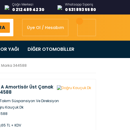
Çağrı Merkezi
Whatsapp Sipariş
0 212 489 42 30
0 531 893 55 80
RA
Üye Ol / Hesabım
OR YAĞI
DİĞER OTOMOBİLLER
Dk Marka 344588
 A Amortisör Üst Çanak
44588
Takım Süspansiyon Ve Direksiyon
ru Kauçuk.Dk
4588
,65 TL + KDV