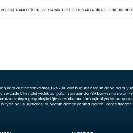
 VECTRA A AMORTİSÖR ÜST CANAK. ÜRETİCİ DK MARKA BİRİNCİ SINIF ÜRÜND
Bu ürüne ilk yorumu siz yap
Yorum Yaz
şan ekibi ve dinamik kadrosu ike 2018'den bugüne hergün daha da büyüyere
z bu sektörde Chevrolet yedek parçaları sonrasında PSA bünyesinde olan P
mizde satışını gerçekleştirdiğimiz markaların tüm orjinal yedek parçaların
bir yanına ve uluslarası dünyanın dört bir yanına indirimli kargo fiyatları il
arça ve bakım seti satıyoruz. Yedek parça denince akıllara binlerce parça
 Tampon : Aracınızın ön kısmında bulunan plastik darbe emici amacı ile yap
c veya plsatikten yapılma olan tekerlek çamurluk kısmıdır. Kaporta aksam
am parçasıdır. Far : Aracımızın aydınlatma amacı ile kullanılan aksam pa
aksam parçadır . Fren Diski : Aracımızın ön ve arka tekerlerinde bulunan 