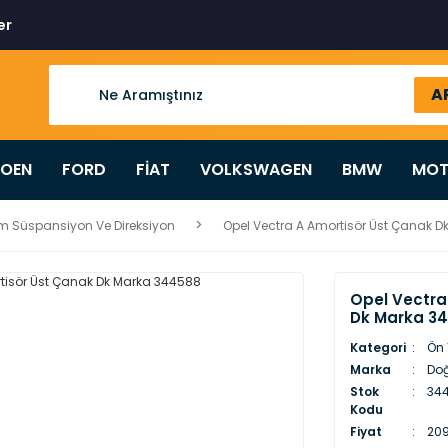
er
A
ROEN
FORD
FİAT
VOLKSWAGEN
BMW
MOT
m Süspansiyon Ve Direksiyon
Opel Vectra A Amortisör Üst Çanak 
Opel Vectra
Dk Marka 3
Kategori
Ön 
Marka
Doğ
Stok
34
Kodu
Fiyat
209