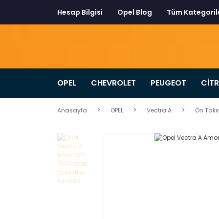
Hesap Bilgisi
Opel Blog
Tüm Kategoril
OPEL
CHEVROLET
PEUGEOT
CİT
Anasayfa
OPEL
Vectra A
Ön Takı