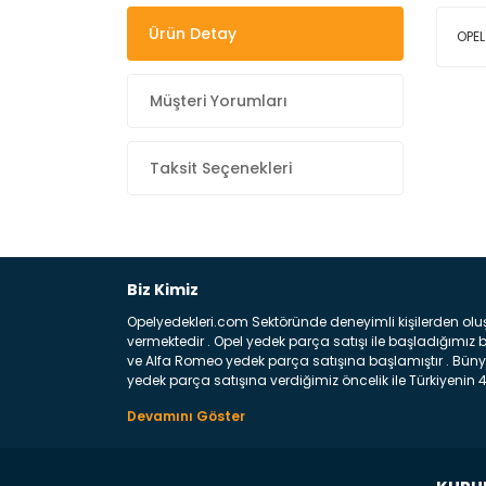
Ürün Detay
OPEL
Müşteri Yorumları
Taksit Seçenekleri
Biz Kimiz
Opelyedekleri.com Sektöründe deneyimli kişilerden olu
vermektedir . Opel yedek parça satışı ile başladığımı
ve Alfa Romeo yedek parça satışına başlamıştır . Bünye
yedek parça satışına verdiğimiz öncelik ile Türkiyenin 4 
Satıyoruz ? Bu sorunun çok açık bir cevabı var yedek p
belirttiğimiz parçalar sizlere fikir sağlayacaktır. Ön
Aracınızın ön ve arka teker kısmını kapsayan metal sa
motor koruma amacı ile yapılmış olan sac kaporta aks
üretilmiş disk ile teması sayesinde durmayı sağlayan 