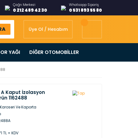
Çağrı Merkezi
Whatsapp Sipariş
0 212 489 42 30
0 531 893 55 80
RA
Üye Ol / Hesabım
OR YAĞI
DİĞER OTOMOBİLLER
488
 A Kaput İzolasyon
Ürün 1162488
 Karoseri Ve Kaporta
p
2488A
71 TL + KDV