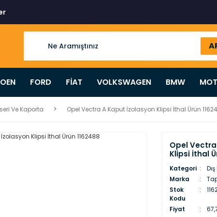
er
A
ROEN
FORD
FİAT
VOLKSWAGEN
BMW
MOT
seri Ve Kaporta
Opel Vectra A Kaput İzolasyon Klipsi İthal Ürün 1162
Opel Vectra
Klipsi İthal 
Kategori
Dış
Marka
Ta
Stok
116
Kodu
Fiyat
67,