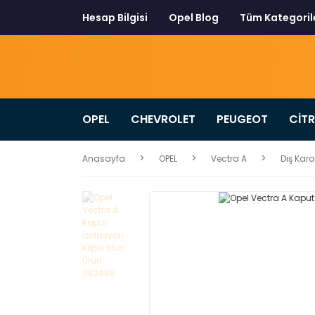
Hesap Bilgisi
Opel Blog
Tüm Kategoril
OPEL
CHEVROLET
PEUGEOT
CİT
Anasayfa
OPEL
Vectra A
Dış Karo