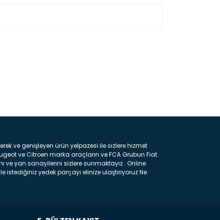
ın!
k ve genişleyen ürün yelpazesi ile sizlere hizmet
eugeot ve Citroen marka araçların ve FCA Grubun Fiat
ı ve yan sanayilerini sizlere sunmaktayız . Online
e istediğiniz yedek parçayı elinize ulaştırıyoruz Ne
 gelebilir ancak bunları biraz toparlarsak aşağıda
ılmış olan kaporta aksam parçasıdır. Çamurluk :
 parçasıdır. Kaput : Aracınızın ön kısmında bulunan
rçasıdır. Fren Balatası : Aracımızı durdurmak için
frenleme ana elemanıdır . Hangi Araçlara Yedek Parça