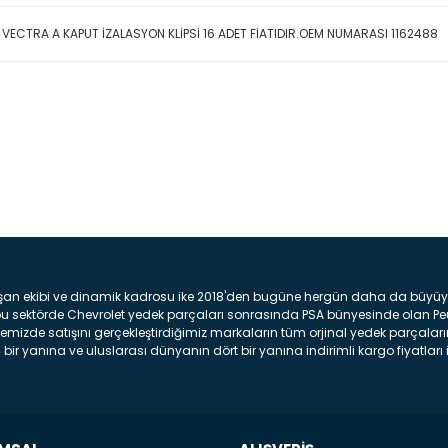
 VECTRA A KAPUT İZALASYON KLİPSİ 16 ADET FİATIDIR.OEM NUMARASI 1162488
Bu ürüne ilk yorumu siz yap
Yorum Yaz
şan ekibi ve dinamik kadrosu ike 2018'den bugüne hergün daha da büyüyere
z bu sektörde Chevrolet yedek parçaları sonrasında PSA bünyesinde olan P
mizde satışını gerçekleştirdiğimiz markaların tüm orjinal yedek parçaların
bir yanına ve uluslarası dünyanın dört bir yanına indirimli kargo fiyatları il
arça ve bakım seti satıyoruz. Yedek parça denince akıllara binlerce parça
 Tampon : Aracınızın ön kısmında bulunan plastik darbe emici amacı ile yap
c veya plsatikten yapılma olan tekerlek çamurluk kısmıdır. Kaporta aksam
am parçasıdır. Far : Aracımızın aydınlatma amacı ile kullanılan aksam pa
aksam parçadır . Fren Diski : Aracımızın ön ve arka tekerlerinde bulunan 