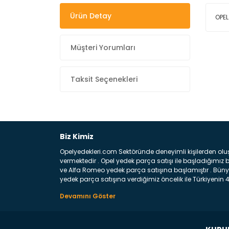
Ürün Detay
OPEL
Müşteri Yorumları
Taksit Seçenekleri
Biz Kimiz
Opelyedekleri.com Sektöründe deneyimli kişilerden olu
vermektedir . Opel yedek parça satışı ile başladığımı
ve Alfa Romeo yedek parça satışına başlamıştır . Bünye
yedek parça satışına verdiğimiz öncelik ile Türkiyenin 4 
Satıyoruz ? Bu sorunun çok açık bir cevabı var yedek p
belirttiğimiz parçalar sizlere fikir sağlayacaktır. Ön
Aracınızın ön ve arka teker kısmını kapsayan metal sa
motor koruma amacı ile yapılmış olan sac kaporta aks
üretilmiş disk ile teması sayesinde durmayı sağlayan 