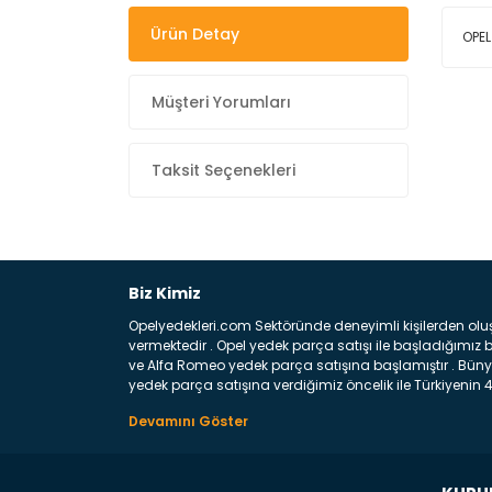
Ürün Detay
OPEL
Müşteri Yorumları
Taksit Seçenekleri
Biz Kimiz
Opelyedekleri.com Sektöründe deneyimli kişilerden olu
vermektedir . Opel yedek parça satışı ile başladığımı
ve Alfa Romeo yedek parça satışına başlamıştır . Bünye
yedek parça satışına verdiğimiz öncelik ile Türkiyenin 4 
Satıyoruz ? Bu sorunun çok açık bir cevabı var yedek p
belirttiğimiz parçalar sizlere fikir sağlayacaktır. Ön
Aracınızın ön ve arka teker kısmını kapsayan metal sa
motor koruma amacı ile yapılmış olan sac kaporta aks
üretilmiş disk ile teması sayesinde durmayı sağlayan 