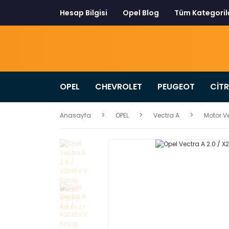
Hesap Bilgisi
Opel Blog
Tüm Kategoril
OPEL
CHEVROLET
PEUGEOT
CİT
Anasayfa
OPEL
Vectra A
Motor Ve