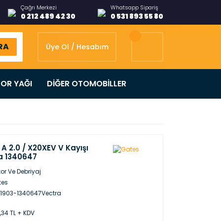
Çağrı Merkezi
Whatsapp Sipariş
0 212 489 42 30
0 531 893 55 80
RA
Üye Ol / Hesabım
OR YAĞI
DİĞER OTOMOBİLLER
A 2.0 / X20XEV V Kayışı
a 1340647
or Ve Debriyaj
tes
1903-1340647Vectra
,34 TL + KDV