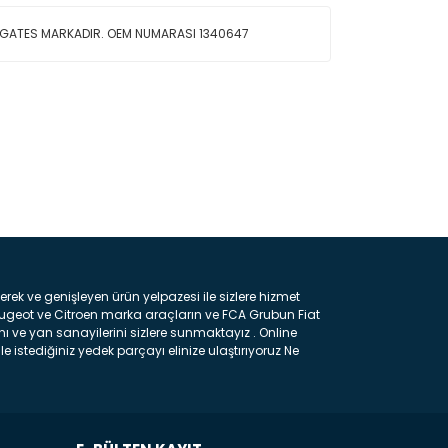
İ GATES MARKADIR. OEM NUMARASI 1340647
ın!
k ve genişleyen ürün yelpazesi ile sizlere hizmet
eugeot ve Citroen marka araçların ve FCA Grubun Fiat
ı ve yan sanayilerini sizlere sunmaktayız . Online
e istediğiniz yedek parçayı elinize ulaştırıyoruz Ne
 gelebilir ancak bunları biraz toparlarsak aşağıda
ılmış olan kaporta aksam parçasıdır. Çamurluk :
 parçasıdır. Kaput : Aracınızın ön kısmında bulunan
rçasıdır. Fren Balatası : Aracımızı durdurmak için
frenleme ana elemanıdır . Hangi Araçlara Yedek Parça