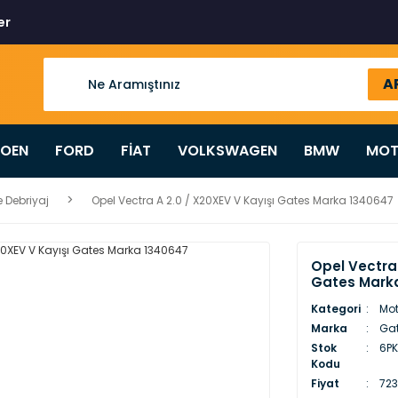
er
A
ROEN
FORD
FİAT
VOLKSWAGEN
BMW
MOT
 Debriyaj
Opel Vectra A 2.0 / X20XEV V Kayışı Gates Marka 1340647
Opel Vectra 
Gates Mark
Kategori
Mot
Marka
Ga
Stok
6PK
Kodu
Fiyat
723