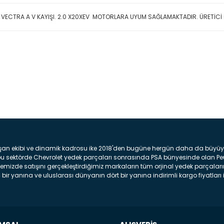
 VECTRA A V KAYIŞI. 2.0 X20XEV MOTORLARA UYUM SAĞLAMAKTADIR. ÜRETİC
Bu ürüne ilk yorumu siz yap
Yorum Yaz
şan ekibi ve dinamik kadrosu ike 2018'den bugüne hergün daha da büyüyere
z bu sektörde Chevrolet yedek parçaları sonrasında PSA bünyesinde olan P
mizde satışını gerçekleştirdiğimiz markaların tüm orjinal yedek parçaların
bir yanına ve uluslarası dünyanın dört bir yanına indirimli kargo fiyatları il
arça ve bakım seti satıyoruz. Yedek parça denince akıllara binlerce parça
 Tampon : Aracınızın ön kısmında bulunan plastik darbe emici amacı ile yap
c veya plsatikten yapılma olan tekerlek çamurluk kısmıdır. Kaporta aksam
am parçasıdır. Far : Aracımızın aydınlatma amacı ile kullanılan aksam pa
aksam parçadır . Fren Diski : Aracımızın ön ve arka tekerlerinde bulunan 