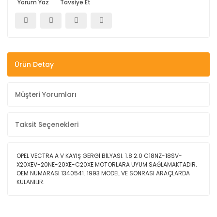
Yorum Yaz
Tavsiye Et
Ürün Detay
Müşteri Yorumları
Taksit Seçenekleri
OPEL VECTRA A V KAYIŞ GERGİ BİLYASI. 1.8 2.0 C18NZ-18SV-
X20XEV-20NE-20XE-C20XE MOTORLARA UYUM SAĞLAMAKTADIR.
OEM NUMARASI 1340541. 1993 MODEL VE SONRASI ARAÇLARDA
KULANILIR.