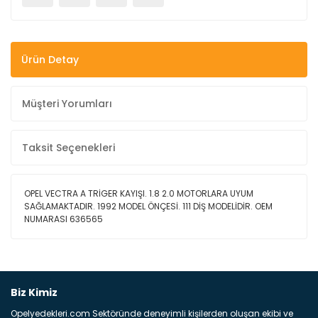
Ürün Detay
Müşteri Yorumları
Taksit Seçenekleri
OPEL VECTRA A TRİGER KAYIŞI. 1.8 2.0 MOTORLARA UYUM
SAĞLAMAKTADIR. 1992 MODEL ÖNÇESİ. 111 DİŞ MODELİDİR. OEM
NUMARASI 636565
Bu ürüne ilk yorumu siz yapın!
Biz Kimiz
Opelyedekleri.com Sektöründe deneyimli kişilerden oluşan ekibi ve