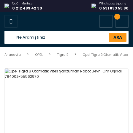
Çağrı Merkezi
Whatsapp Sipariş
0 212 489 42 30
0 531 893 55 80
ARA
Anasayfa
OPEL
Tigra B
Opel Tigra B Otomatik Vites 