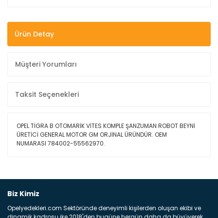
Ürün Detay
Müşteri Yorumları
Taksit Seçenekleri
OPEL TİGRA B OTOMARİK VİTES KOMPLE ŞANZUMAN ROBOT BEYNİ
ÜRETİCİ GENERAL MOTOR GM ORJİNAL ÜRÜNDÜR. OEM
NUMARASI 784002-55562970.
Bu ürüne ilk yorumu siz yapın!
Biz Kimiz
Opelyedekleri.com Sektöründe deneyimli kişilerden oluşan ekibi ve
Yorum Yaz
dinamik kadrosu ike 2018'den bugüne hergün daha da büyüyerek