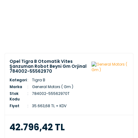
Opel Tigra B Otomatik Vites
Şanzuman Robot Beyni Gm Orjinal
784002-55562970
Kategori
Tigra B
Marka
General Motors ( Gm )
Stok
784002-55562970T
Kodu
Fiyat
35.663,68 TL + KDV
42.796,42 TL