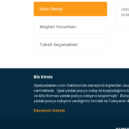
Ürün Detay
OPE
NUM
Müşteri Yorumları
Taksit Seçenekleri
Biz Kimiz
Opelyedekleri.com Sektöründe deneyimli kişilerden olu
vermektedir . Opel yedek parça satışı ile başladığımı
ve Alfa Romeo yedek parça satışına başlamıştır . Bünye
yedek parça satışına verdiğimiz öncelik ile Türkiyenin 4 
Satıyoruz ? Bu sorunun çok açık bir cevabı var yedek p
belirttiğimiz parçalar sizlere fikir sağlayacaktır. Ön
Aracınızın ön ve arka teker kısmını kapsayan metal sa
motor koruma amacı ile yapılmış olan sac kaporta aks
üretilmiş disk ile teması sayesinde durmayı sağlayan 