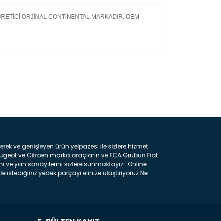
 ÜRETİCİ ORJİNAL CONTİNENTAL MARKADIR. OEM
ın!
k ve genişleyen ürün yelpazesi ile sizlere hizmet
eugeot ve Citroen marka araçların ve FCA Grubun Fiat
ı ve yan sanayilerini sizlere sunmaktayız . Online
e istediğiniz yedek parçayı elinize ulaştırıyoruz Ne
 gelebilir ancak bunları biraz toparlarsak aşağıda
ılmış olan kaporta aksam parçasıdır. Çamurluk :
 parçasıdır. Kaput : Aracınızın ön kısmında bulunan
rçasıdır. Fren Balatası : Aracımızı durdurmak için
frenleme ana elemanıdır . Hangi Araçlara Yedek Parça