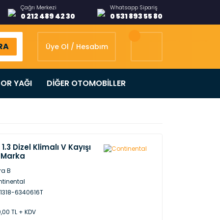
Çağrı Merkezi
Whatsapp Sipariş
0 212 489 42 30
0 531 893 55 80
RA
Üye Ol / Hesabım
OR YAĞI
DİĞER OTOMOBİLLER
1.3 Dizel Klimalı V Kayışı
 Marka
ra B
tinental
1318-6340616T
,00 TL + KDV