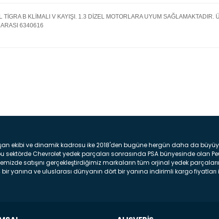
L TİGRA B KLİMALI V KAYIŞI. 1.3 DİZEL MOTORLARA UYUM SAĞLAMAKTADIR.
ARASI 6340616
Bu ürüne ilk yorumu siz yap
Yorum Yaz
şan ekibi ve dinamik kadrosu ike 2018'den bugüne hergün daha da büyüyere
z bu sektörde Chevrolet yedek parçaları sonrasında PSA bünyesinde olan P
mizde satışını gerçekleştirdiğimiz markaların tüm orjinal yedek parçaların
bir yanına ve uluslarası dünyanın dört bir yanına indirimli kargo fiyatları il
arça ve bakım seti satıyoruz. Yedek parça denince akıllara binlerce parça
 Tampon : Aracınızın ön kısmında bulunan plastik darbe emici amacı ile yap
c veya plsatikten yapılma olan tekerlek çamurluk kısmıdır. Kaporta aksam
am parçasıdır. Far : Aracımızın aydınlatma amacı ile kullanılan aksam pa
aksam parçadır . Fren Diski : Aracımızın ön ve arka tekerlerinde bulunan 