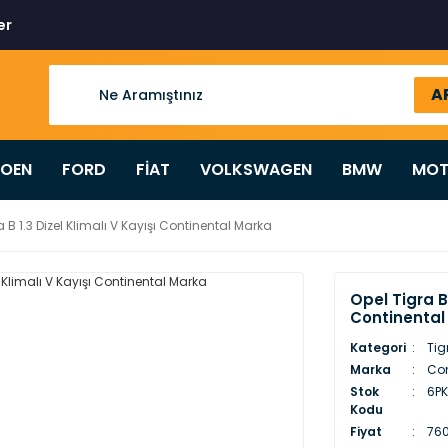
er
A
ROEN
FORD
FİAT
VOLKSWAGEN
BMW
MOT
a B 1.3 Dizel Klimalı V Kayışı Continental Marka
Opel Tigra B 
Continental
Kategori
Tig
Marka
Con
Stok
6PK
Kodu
Fiyat
760