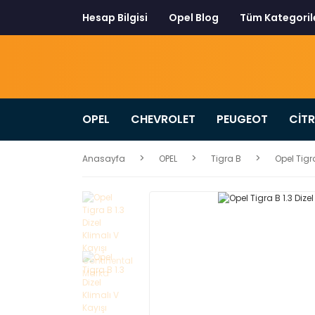
Hesap Bilgisi
Opel Blog
Tüm Kategoril
OPEL
CHEVROLET
PEUGEOT
CİT
Anasayfa
OPEL
Tigra B
Opel Tigr