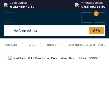
Çağrı Merkezi
Whatsapp Sipariş
0 212 489 42 30
0 531 893 55 80
ARA
Anasayfa
OPEL
Tigra B
Opel Tigra B 1.3 Dizel Hava D