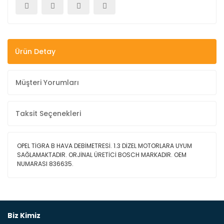
Ürün Detay
Müşteri Yorumları
Taksit Seçenekleri
OPEL TİGRA B HAVA DEBİMETRESİ. 1.3 DİZEL MOTORLARA UYUM
SAĞLAMAKTADIR. ORJİNAL ÜRETİCİ BOSCH MARKADIR. OEM
NUMARASI 836635.
Bu ürüne ilk yorumu siz yapın!
Biz Kimiz