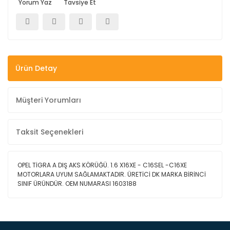
Yorum Yaz
Tavsiye Et
Ürün Detay
Müşteri Yorumları
Taksit Seçenekleri
OPEL TİGRA A DIŞ AKS KÖRÜĞÜ. 1.6 X16XE - C16SEL -C16XE
MOTORLARA UYUM SAĞLAMAKTADIR. ÜRETİCİ DK MARKA BİRİNCİ
SINIF ÜRÜNDÜR. OEM NUMARASI 1603188
Bu ürüne ilk yorumu siz yapın!