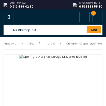
Çağrı Merkezi
Whatsapp Sipariş
0 212 489 42 30
0 531 893 55 80
ARA
Anasayfa
OPEL
Tigra A
Ön Takım Süspansiyon Ve Dir