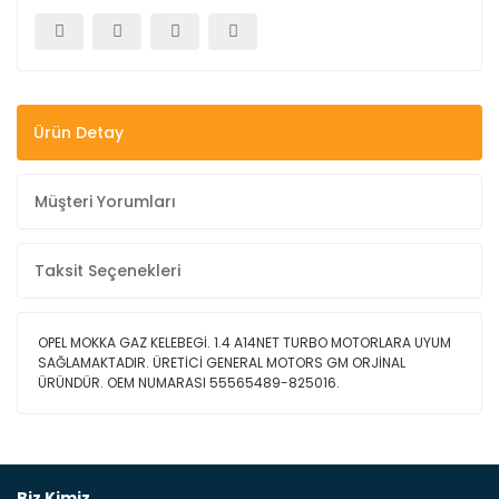
Ürün Detay
Müşteri Yorumları
Taksit Seçenekleri
OPEL MOKKA GAZ KELEBEGİ. 1.4 A14NET TURBO MOTORLARA UYUM
SAĞLAMAKTADIR. ÜRETİCİ GENERAL MOTORS GM ORJİNAL
ÜRÜNDÜR. OEM NUMARASI 55565489-825016.
Bu ürüne ilk yorumu siz yapın!
Biz Kimiz