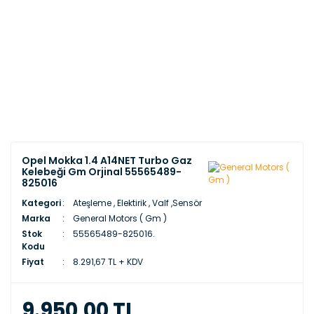
Opel Mokka 1.4 A14NET Turbo Gaz
Kelebeği Gm Orjinal 55565489-
825016
Kategori
Ateşleme , Elektirik , Valf ,Sensör
Marka
General Motors ( Gm )
Stok
55565489-825016.
Kodu
Fiyat
8.291,67 TL + KDV
9.950,00 TL