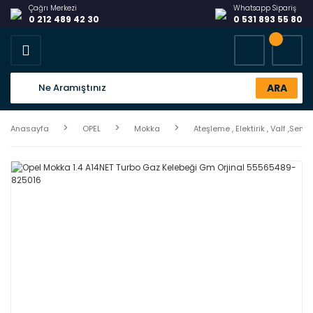
Çağrı Merkezi
Whatsapp Sipariş
0 212 489 42 30
0 531 893 55 80
ARA
Anasayfa
OPEL
Mokka
Ateşleme , Elektirik , Valf ,Sensö