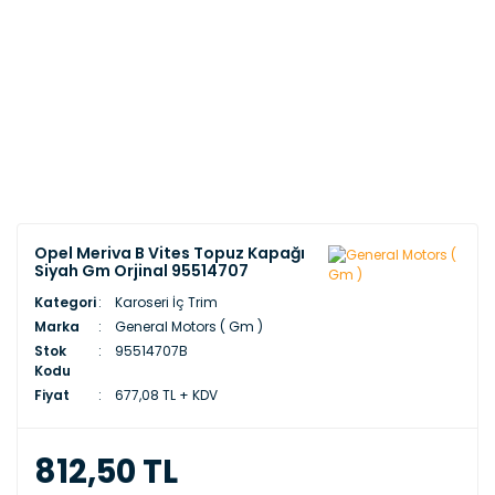
Opel Meriva B Vites Topuz Kapağı
Siyah Gm Orjinal 95514707
Kategori
Karoseri İç Trim
Marka
General Motors ( Gm )
Stok
95514707B
Kodu
Fiyat
677,08 TL + KDV
812,50 TL