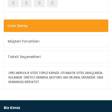
Ürün Detay
Müşteri Yorumları
Taksit Seçenekleri
OPEL MERİVA B VİTES TOPUZ KAPAĞI. OTOMATİK VİTES ARAÇLARDA
KULANILIR. ÜRETİCİ GENERAL MOTORS GM ORJİNAL ÜRÜNDÜR. OEM
NUMARASI 95514707.
Bu ürüne ilk yorumu siz yapın!
Biz Kimiz