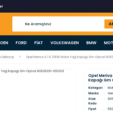
er
A
ROEN
FORD
FİAT
VOLKSWAGEN
BMW
MOT
 Debriyaj
Opel Meriva A 1.6 Z16XE Motor Yağ Kapağı Gm Orjinal 90
Opel Meriva 
Kapağı Gm O
Kategori
Mot
Marka
Gen
Stok
90
Kodu
Fiyat
553