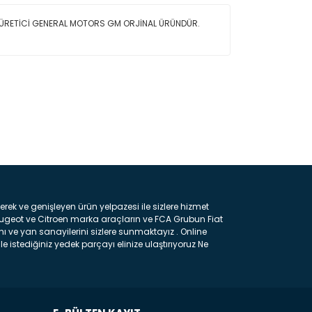
 ÜRETİCİ GENERAL MOTORS GM ORJİNAL ÜRÜNDÜR.
ın!
k ve genişleyen ürün yelpazesi ile sizlere hizmet
eugeot ve Citroen marka araçların ve FCA Grubun Fiat
ı ve yan sanayilerini sizlere sunmaktayız . Online
e istediğiniz yedek parçayı elinize ulaştırıyoruz Ne
 gelebilir ancak bunları biraz toparlarsak aşağıda
ılmış olan kaporta aksam parçasıdır. Çamurluk :
 parçasıdır. Kaput : Aracınızın ön kısmında bulunan
rçasıdır. Fren Balatası : Aracımızı durdurmak için
frenleme ana elemanıdır . Hangi Araçlara Yedek Parça