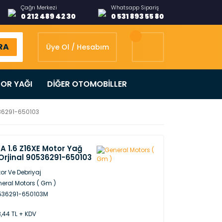
Çağrı Merkezi
Whatsapp Sipariş
0 212 489 42 30
0 531 893 55 80
RA
Üye Ol / Hesabım
OR YAĞI
DİĞER OTOMOBİLLER
536291-650103
A 1.6 Z16XE Motor Yağ
rjinal 90536291-650103
or Ve Debriyaj
eral Motors ( Gm )
536291-650103M
,44 TL + KDV