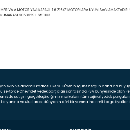
 MERİVA A MOTOR YAĞ KAPAĞI. 1.6 Z16XE MOTORLARA UYUM SAĞLAMAKTADIR.
 NUMARASI 90536291-650103.
Bu ürüne ilk yorumu siz yap
Yorum Yaz
şan ekibi ve dinamik kadrosu ike 2018'den bugüne hergün daha da büyüyere
z bu sektörde Chevrolet yedek parçaları sonrasında PSA bünyesinde olan P
mizde satışını gerçekleştirdiğimiz markaların tüm orjinal yedek parçaların
bir yanına ve uluslarası dünyanın dört bir yanına indirimli kargo fiyatları il
arça ve bakım seti satıyoruz. Yedek parça denince akıllara binlerce parça
 Tampon : Aracınızın ön kısmında bulunan plastik darbe emici amacı ile yap
c veya plsatikten yapılma olan tekerlek çamurluk kısmıdır. Kaporta aksam
am parçasıdır. Far : Aracımızın aydınlatma amacı ile kullanılan aksam pa
aksam parçadır . Fren Diski : Aracımızın ön ve arka tekerlerinde bulunan 