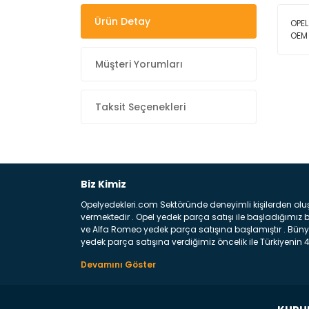
Ürün Detay
OPEL
OEM
Müşteri Yorumları
Taksit Seçenekleri
Biz Kimiz
Opelyedekleri.com Sektöründe deneyimli kişilerden olu
vermektedir . Opel yedek parça satışı ile başladığımı
ve Alfa Romeo yedek parça satışına başlamıştır . Bünye
yedek parça satışına verdiğimiz öncelik ile Türkiyenin 4 
Satıyoruz ? Bu sorunun çok açık bir cevabı var yedek p
belirttiğimiz parçalar sizlere fikir sağlayacaktır. Ön
Aracınızın ön ve arka teker kısmını kapsayan metal sa
motor koruma amacı ile yapılmış olan sac kaporta aks
üretilmiş disk ile teması sayesinde durmayı sağlayan 