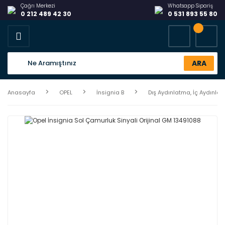
Çağrı Merkezi
Whatsapp Sipariş
0 212 489 42 30
0 531 893 55 80
ARA
Anasayfa
OPEL
İnsignia B
Dış Aydınlatma, İç Aydınla