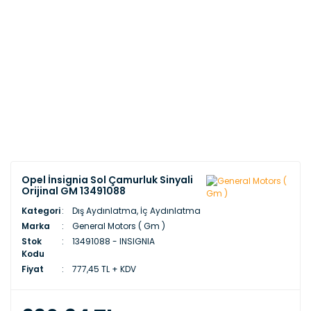
Opel İnsignia Sol Çamurluk Sinyali
Orijinal GM 13491088
Kategori
Dış Aydınlatma, İç Aydınlatma
Marka
General Motors ( Gm )
Stok
13491088 - INSIGNIA
Kodu
Fiyat
777,45 TL + KDV