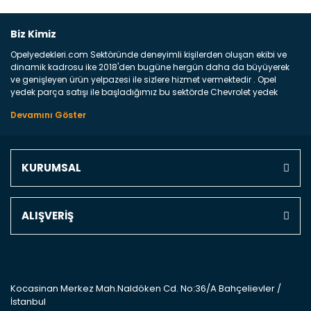
Bu ürüne ilk yorumu siz yapın!
Biz Kimiz
Opelyedekleri.com Sektöründe deneyimli kişilerden oluşan ekibi ve
Yorum Yaz
dinamik kadrosu ike 2018'den bugüne hergün daha da büyüyerek
ve genişleyen ürün yelpazesi ile sizlere hizmet vermektedir . Opel
yedek parça satışı ile başladığımız bu sektörde Chevrolet yedek
parçaları sonrasında PSA bünyesinde olan Peugeot ve Citroen
marka araçların ve FCA Grubun Fiat ve Alfa Romeo yedek parça
satışına başlamıştır . Bünyemizde satışını gerçekleştirdiğimiz
markaların tüm orjinal yedek parçalarını ve yan sanayilerini sizlere
sunmaktayız . Online yedek parça satışına verdiğimiz öncelik ile
KURUMSAL
Türkiyenin 4 bir yanına ve uluslarası dünyanın dört bir yanına
indirimli kargo fiyatları ile istediğiniz yedek parçayı elinize
ulaştırıyoruz Ne Satıyoruz ? Bu sorunun çok açık bir cevabı var yedek
parça ve bakım seti satıyoruz. Yedek parça denince akıllara binlerce
ALIŞVERİŞ
parça gelebilir ancak bunları biraz toparlarsak aşağıda belirttiğimiz
parçalar sizlere fikir sağlayacaktır. Ön Tampon : Aracınızın ön
kısmında bulunan plastik darbe emici amacı ile yapılmış olan
kaporta aksam parçasıdır. Çamurluk : Aracınızın ön ve arka teker
kısmını kapsayan metal sac veya plsatikten yapılma olan tekerlek
çamurluk kısmıdır. Kaporta aksam parçasıdır. Kaput : Aracınızın ön
Kocasinan Merkez Mah.Naldöken Cd. No:36/A Bahçelievler /
kısmında bulunan motor koruma amacı ile yapılmış olan sac
İstanbul
kaporta aksam parçasıdır. Far : Aracımızın aydınlatma amacı ile