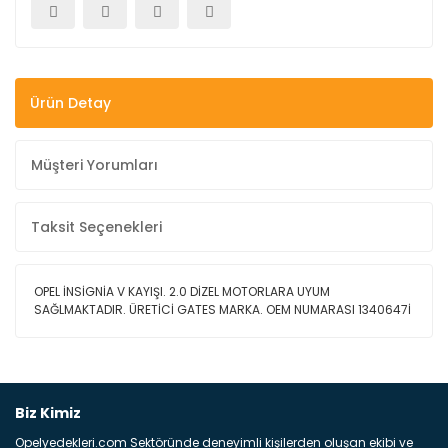
Ürün Detay
Müşteri Yorumları
Taksit Seçenekleri
OPEL İNSİGNİA V KAYIŞI. 2.0 DİZEL MOTORLARA UYUM
SAĞLMAKTADIR. ÜRETİCİ GATES MARKA. OEM NUMARASI 1340647İ
Bu ürüne ilk yorumu siz yapın!
Biz Kimiz
Opelyedekleri.com Sektöründe deneyimli kişilerden oluşan ekibi ve