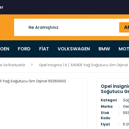
er
A
ROEN
FORD
FİAT
VOLKSWAGEN
BMW
MOT
a Ve Radyatör
Opel İnsignia 1.6 / A16XER Yağ Soğutucu Gm Orjina
Opel İnsigni
Soğutucu Gm
Kategori
So
Marka
Gen
Stok
55
Kodu
Fiyat
5.0