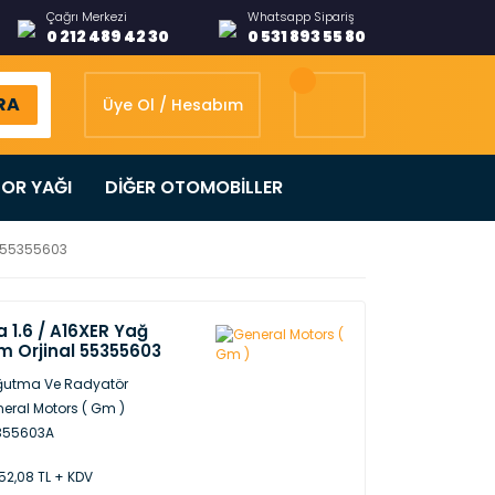
Çağrı Merkezi
Whatsapp Sipariş
0 212 489 42 30
0 531 893 55 80
RA
Üye Ol / Hesabım
OR YAĞI
DİĞER OTOMOBİLLER
l 55355603
a 1.6 / A16XER Yağ
 Orjinal 55355603
ğutma Ve Radyatör
eral Motors ( Gm )
355603A
52,08 TL + KDV