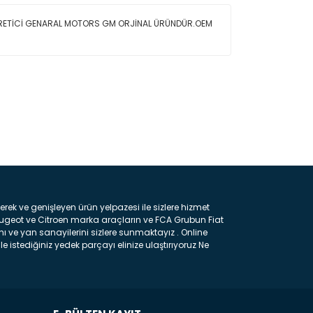
ÜRETİCİ GENARAL MOTORS GM ORJİNAL ÜRÜNDÜR.OEM
ın!
k ve genişleyen ürün yelpazesi ile sizlere hizmet
eugeot ve Citroen marka araçların ve FCA Grubun Fiat
ı ve yan sanayilerini sizlere sunmaktayız . Online
e istediğiniz yedek parçayı elinize ulaştırıyoruz Ne
 gelebilir ancak bunları biraz toparlarsak aşağıda
ılmış olan kaporta aksam parçasıdır. Çamurluk :
 parçasıdır. Kaput : Aracınızın ön kısmında bulunan
rçasıdır. Fren Balatası : Aracımızı durdurmak için
frenleme ana elemanıdır . Hangi Araçlara Yedek Parça