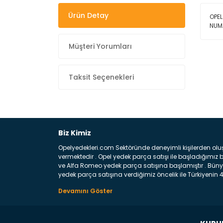
Ürün Detay
OPE
NUM
Müşteri Yorumları
Taksit Seçenekleri
Biz Kimiz
Opelyedekleri.com Sektöründe deneyimli kişilerden olu
vermektedir . Opel yedek parça satışı ile başladığımı
ve Alfa Romeo yedek parça satışına başlamıştır . Bünye
yedek parça satışına verdiğimiz öncelik ile Türkiyenin 4 
Satıyoruz ? Bu sorunun çok açık bir cevabı var yedek p
belirttiğimiz parçalar sizlere fikir sağlayacaktır. Ön
Aracınızın ön ve arka teker kısmını kapsayan metal sa
motor koruma amacı ile yapılmış olan sac kaporta aks
üretilmiş disk ile teması sayesinde durmayı sağlayan 