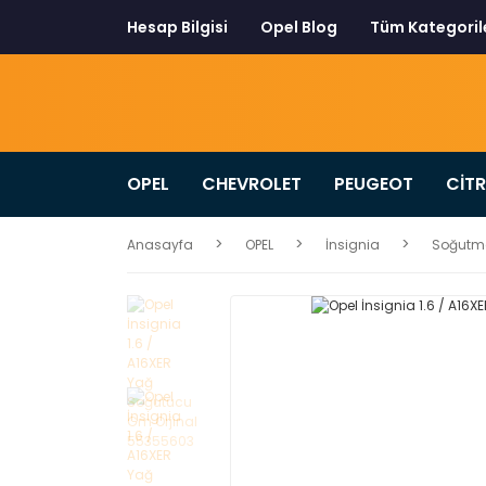
Hesap Bilgisi
Opel Blog
Tüm Kategoril
OPEL
CHEVROLET
PEUGEOT
CİT
Anasayfa
OPEL
İnsignia
Soğutm