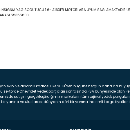
L İNSİGNİA YAG SOGUTUCU 1.6- A16XER MOTORLARA UYUM SAGLAMAKTADIR.
ARASI 55355603
Bu ürüne ilk yorumu siz yap
Yorum Yaz
şan ekibi ve dinamik kadrosu ike 2018'den bugüne hergün daha da büyüyere
z bu sektörde Chevrolet yedek parçaları sonrasında PSA bünyesinde olan P
mizde satışını gerçekleştirdiğimiz markaların tüm orjinal yedek parçaların
bir yanına ve uluslarası dünyanın dört bir yanına indirimli kargo fiyatları il
arça ve bakım seti satıyoruz. Yedek parça denince akıllara binlerce parça
 Tampon : Aracınızın ön kısmında bulunan plastik darbe emici amacı ile yap
c veya plsatikten yapılma olan tekerlek çamurluk kısmıdır. Kaporta aksam
am parçasıdır. Far : Aracımızın aydınlatma amacı ile kullanılan aksam pa
aksam parçadır . Fren Diski : Aracımızın ön ve arka tekerlerinde bulunan 