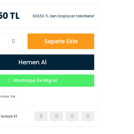
50 TL
633,53 TL den başlayan taksitlerle!
Sepete Ekle
Hemen Al
WhatsApp İle Bilgi Al
Haber Ver
Tavsiye Et