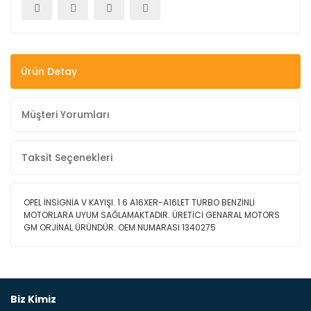
Ürün Detay
Müşteri Yorumları
Taksit Seçenekleri
OPEL İNSİGNİA V KAYIŞI. 1.6 A16XER-A16LET TURBO BENZİNLİ
MOTORLARA UYUM SAĞLAMAKTADIR. ÜRETİCİ GENARAL MOTORS
GM ORJİNAL ÜRÜNDÜR. OEM NUMARASI 1340275
Bu ürüne ilk yorumu siz yapın!
Biz Kimiz