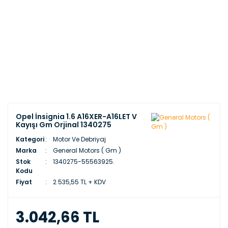
Opel İnsignia 1.6 A16XER-A16LET V
Kayışı Gm Orjinal 1340275
Kategori
Motor Ve Debriyaj
Marka
General Motors ( Gm )
Stok
1340275-55563925.
Kodu
Fiyat
2.535,55 TL + KDV
3.042,66 TL