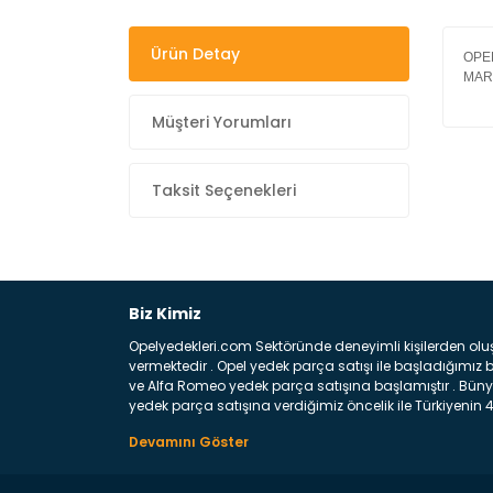
Ürün Detay
OPE
MAR
Müşteri Yorumları
Taksit Seçenekleri
Biz Kimiz
Opelyedekleri.com Sektöründe deneyimli kişilerden olu
vermektedir . Opel yedek parça satışı ile başladığımı
ve Alfa Romeo yedek parça satışına başlamıştır . Bünye
yedek parça satışına verdiğimiz öncelik ile Türkiyenin 4 
Satıyoruz ? Bu sorunun çok açık bir cevabı var yedek p
belirttiğimiz parçalar sizlere fikir sağlayacaktır. Ön
Aracınızın ön ve arka teker kısmını kapsayan metal sa
motor koruma amacı ile yapılmış olan sac kaporta aks