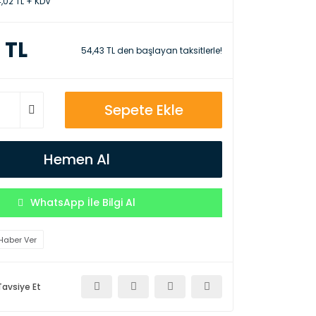
,02 TL + KDV
 TL
54,43 TL den başlayan taksitlerle!
Sepete Ekle
Hemen Al
WhatsApp İle Bilgi Al
Haber Ver
Tavsiye Et