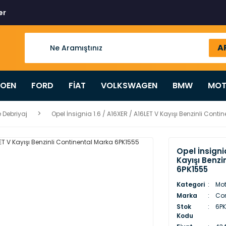
er
A
ROEN
FORD
FİAT
VOLKSWAGEN
BMW
MOT
 Debriyaj
Opel İnsignia 1.6 / A16XER / A16LET V Kayışı Benzinli Cont
Opel İnsignia
Kayışı Benzi
6PK1555
Kategori
Mot
Marka
Con
Stok
6PK
Kodu