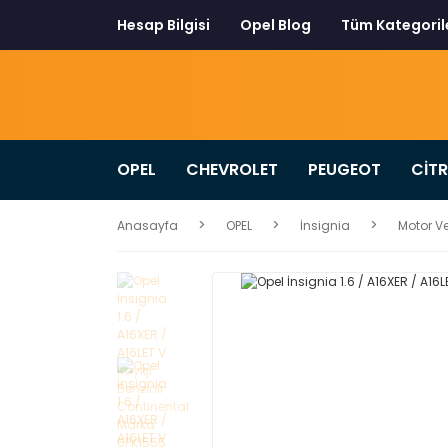
Hesap Bilgisi
Opel Blog
Tüm Kategoril
OPEL
CHEVROLET
PEUGEOT
CİT
Anasayfa
OPEL
İnsignia
Motor Ve