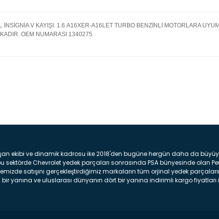
L İNSİGNİA V KAYIŞI. 1.6 A16XER-A16LET TURBO BENZİNLİ MOTORLARA UY
KADIR. OEM NUMARASI 1340275
Bu ürüne ilk yorumu siz yap
Yorum Yaz
şan ekibi ve dinamik kadrosu ike 2018'den bugüne hergün daha da büyüyere
z bu sektörde Chevrolet yedek parçaları sonrasında PSA bünyesinde olan P
mizde satışını gerçekleştirdiğimiz markaların tüm orjinal yedek parçaların
bir yanına ve uluslarası dünyanın dört bir yanına indirimli kargo fiyatları il
arça ve bakım seti satıyoruz. Yedek parça denince akıllara binlerce parça
 Tampon : Aracınızın ön kısmında bulunan plastik darbe emici amacı ile yap
c veya plsatikten yapılma olan tekerlek çamurluk kısmıdır. Kaporta aksam
am parçasıdır. Far : Aracımızın aydınlatma amacı ile kullanılan aksam pa