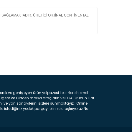
UM SAĞLAMAKTADIR. ÜRETİCİ ORJİNAL CONTİNENTAL
ın!
k ve genişleyen ürün yelpazesi ile sizlere hizmet
eugeot ve Citroen marka araçların ve FCA Grubun Fiat
ı ve yan sanayilerini sizlere sunmaktayız . Online
e istediğiniz yedek parçayı elinize ulaştırıyoruz Ne
 gelebilir ancak bunları biraz toparlarsak aşağıda
ılmış olan kaporta aksam parçasıdır. Çamurluk :
 parçasıdır. Kaput : Aracınızın ön kısmında bulunan
rçasıdır. Fren Balatası : Aracımızı durdurmak için