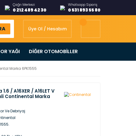
Çağrı Merkezi
Whatsapp Sipariş
0 212 489 42 30
0 531 893 55 80
RA
Üye Ol / Hesabım
OR YAĞI
DİĞER OTOMOBİLLER
inental Marka 6PK1555
 1.6 / A16XER / A16LET V
nli Continental Marka
or Ve Debriyaj
tinental
1555.