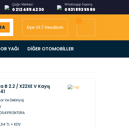
Çağrı Merkezi
Whatsapp Sipariş
0 212 489 42 30
0 531 893 55 80
RA
Üye Ol / Hesabım
OR YAĞI
DİĞER OTOMOBİLLER
a B 2.2 / X22XE V Kayış
541
or Ve Debriyaj
p
40541FRONTERA
,54 TL + KDV