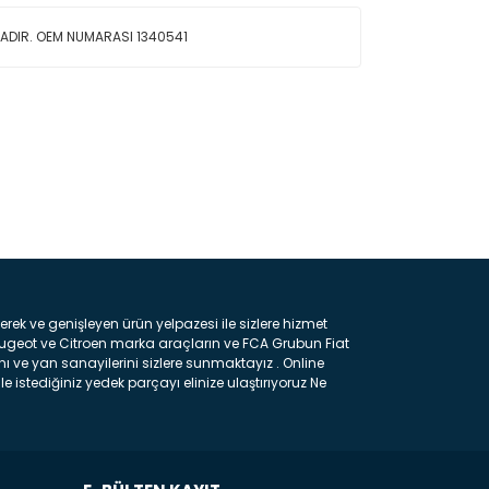
TADIR. OEM NUMARASI 1340541
ın!
k ve genişleyen ürün yelpazesi ile sizlere hizmet
eugeot ve Citroen marka araçların ve FCA Grubun Fiat
ı ve yan sanayilerini sizlere sunmaktayız . Online
e istediğiniz yedek parçayı elinize ulaştırıyoruz Ne
 gelebilir ancak bunları biraz toparlarsak aşağıda
ılmış olan kaporta aksam parçasıdır. Çamurluk :
 parçasıdır. Kaput : Aracınızın ön kısmında bulunan
rçasıdır. Fren Balatası : Aracımızı durdurmak için
frenleme ana elemanıdır . Hangi Araçlara Yedek Parça