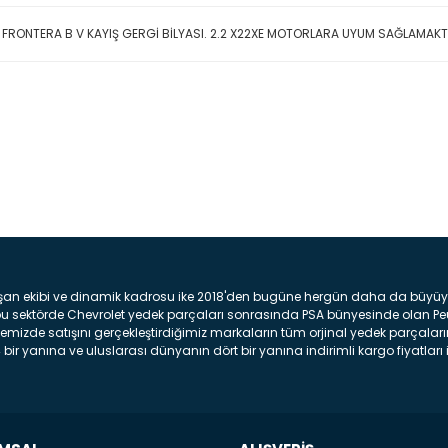
 FRONTERA B V KAYIŞ GERGİ BİLYASI. 2.2 X22XE MOTORLARA UYUM SAĞLAMAK
Bu ürüne ilk yorumu siz yap
Yorum Yaz
şan ekibi ve dinamik kadrosu ike 2018'den bugüne hergün daha da büyüyere
z bu sektörde Chevrolet yedek parçaları sonrasında PSA bünyesinde olan P
mizde satışını gerçekleştirdiğimiz markaların tüm orjinal yedek parçaların
bir yanına ve uluslarası dünyanın dört bir yanına indirimli kargo fiyatları il
arça ve bakım seti satıyoruz. Yedek parça denince akıllara binlerce parça
 Tampon : Aracınızın ön kısmında bulunan plastik darbe emici amacı ile yap
c veya plsatikten yapılma olan tekerlek çamurluk kısmıdır. Kaporta aksam
am parçasıdır. Far : Aracımızın aydınlatma amacı ile kullanılan aksam pa
aksam parçadır . Fren Diski : Aracımızın ön ve arka tekerlerinde bulunan 