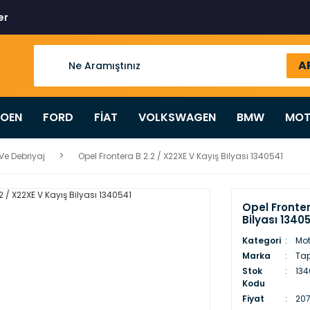
er
A
ROEN
FORD
FİAT
VOLKSWAGEN
BMW
MOT
Ve Debriyaj
Opel Frontera B 2.2 / X22XE V Kayış Bilyası 1340541
Opel Fronter
Bilyası 1340
Kategori
Mot
Marka
Ta
Stok
13
Kodu
Fiyat
207