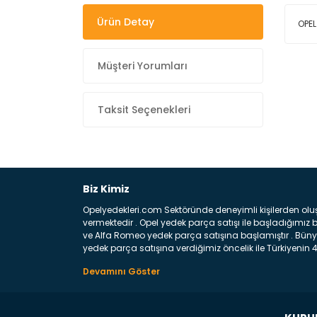
Ürün Detay
OPEL
Müşteri Yorumları
Taksit Seçenekleri
Biz Kimiz
Opelyedekleri.com Sektöründe deneyimli kişilerden olu
vermektedir . Opel yedek parça satışı ile başladığımı
ve Alfa Romeo yedek parça satışına başlamıştır . Bünye
yedek parça satışına verdiğimiz öncelik ile Türkiyenin 4 
Satıyoruz ? Bu sorunun çok açık bir cevabı var yedek p
belirttiğimiz parçalar sizlere fikir sağlayacaktır. Ön
Aracınızın ön ve arka teker kısmını kapsayan metal sa
motor koruma amacı ile yapılmış olan sac kaporta aks
üretilmiş disk ile teması sayesinde durmayı sağlayan 