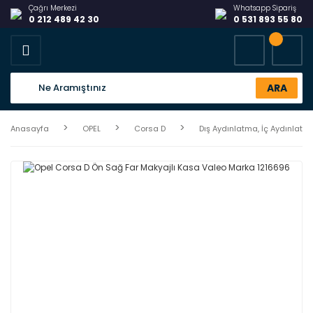
Çağrı Merkezi
Whatsapp Sipariş
0 212 489 42 30
0 531 893 55 80
ARA
Anasayfa
OPEL
Corsa D
Dış Aydınlatma, İç Aydınlatm