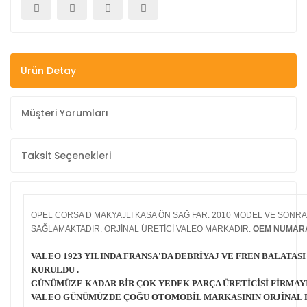
Ürün Detay
Müşteri Yorumları
Taksit Seçenekleri
OPEL CORSA D MAKYAJLI KASA ÖN SAĞ FAR. 2010 MODEL VE SON
SAĞLAMAKTADIR. ORJİNAL ÜRETİCİ VALEO MARKADIR.
OEM NUMARA
VALEO 1923 YILINDA FRANSA'DA DEBRİYAJ VE FREN BALATAS
KURULDU .
GÜNÜMÜZE KADAR BİR ÇOK YEDEK PARÇA ÜRETİCİSİ FİRMAY
VALEO GÜNÜMÜZDE ÇOĞU OTOMOBİL MARKASININ ORJİNAL P