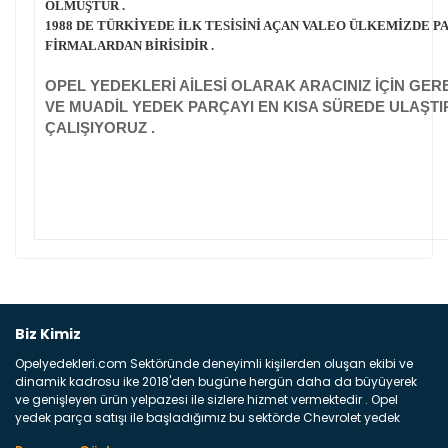
OLMUŞTUR .
1988 DE TÜRKİYEDE İLK TESİSİNİ AÇAN VALEO ÜLKEMİZDE 
FİRMALARDAN BİRİSİDİR .
OPEL YEDEKLERİ AİLESİ OLARAK ARACINIZ İÇİN GER
VE MUADİL YEDEK PARÇAYI EN KISA SÜREDE ULAŞTI
ÇALIŞIYORUZ .
Bu ürüne ilk yorumu siz yapın!
Biz Kimiz
Opelyedekleri.com Sektöründe deneyimli kişilerden oluşan ekibi ve
Yorum Yaz
dinamik kadrosu ike 2018'den bugüne hergün daha da büyüyerek
ve genişleyen ürün yelpazesi ile sizlere hizmet vermektedir . Opel
yedek parça satışı ile başladığımız bu sektörde Chevrolet yedek
parçaları sonrasında PSA bünyesinde olan Peugeot ve Citroen