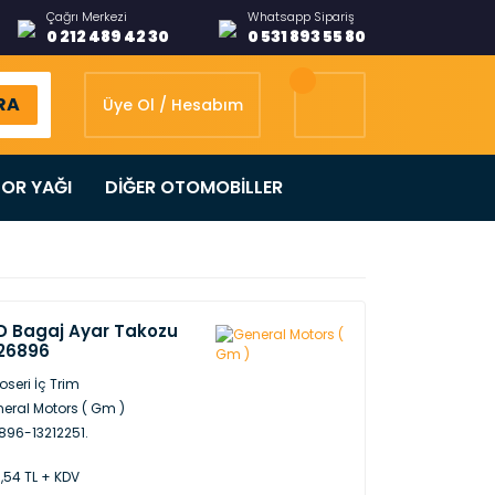
Çağrı Merkezi
Whatsapp Sipariş
0 212 489 42 30
0 531 893 55 80
RA
Üye Ol / Hesabım
OR YAĞI
DİĞER OTOMOBİLLER
D Bagaj Ayar Takozu
126896
oseri İç Trim
eral Motors ( Gm )
896-13212251.
,54 TL + KDV