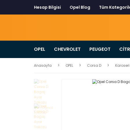
Hesap Bilgisi
Opel Blog
Tüm Kategoril
OPEL
CHEVROLET
PEUGEOT
CİT
Anasayfa
OPEL
Corsa D
Karoseri