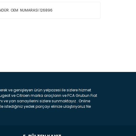
ÜNDÜR. OEM NUMARASI
126896
ın!
k ve genişleyen ürün yelpazesi ile sizlere hizmet
eugeot ve Citroen marka araçların ve FCA Grubun Fiat
ı ve yan sanayilerini sizlere sunmaktayız . Online
e istediğiniz yedek parçayı elinize ulaştırıyoruz Ne
 gelebilir ancak bunları biraz toparlarsak aşağıda
ılmış olan kaporta aksam parçasıdır. Çamurluk :
 parçasıdır. Kaput : Aracınızın ön kısmında bulunan
rçasıdır. Fren Balatası : Aracımızı durdurmak için
frenleme ana elemanıdır . Hangi Araçlara Yedek Parça