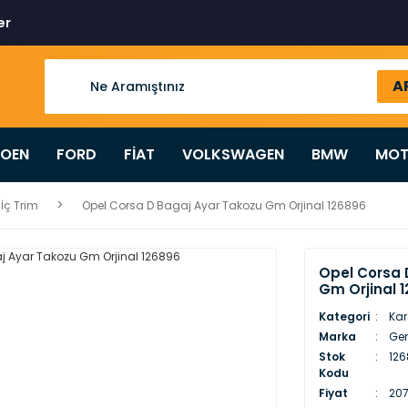
er
A
ROEN
FORD
FİAT
VOLKSWAGEN
BMW
MOT
 İç Trim
Opel Corsa D Bagaj Ayar Takozu Gm Orjinal 126896
Opel Corsa 
Gm Orjinal 
Kategori
Kar
Marka
Gen
Stok
126
Kodu
Fiyat
207