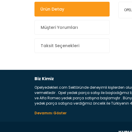
Ürün Detay
OPE
Müşteri Yorumları
Taksit Seçenekleri
Biz Kimiz
Opelyedekleri.com Sektöründe deneyimli kişilerden olu
vermektedir . Opel yedek parça satışı ile başladığımı
ve Alfa Romeo yedek parça satışına başlamıştır . Bünye
yedek parça satışına verdiğimiz öncelik ile Türkiyenin 4 
Satıyoruz ? Bu sorunun çok açık bir cevabı var yedek p
belirttiğimiz parçalar sizlere fikir sağlayacaktır. Ön
Aracınızın ön ve arka teker kısmını kapsayan metal sa
motor koruma amacı ile yapılmış olan sac kaporta aks
üretilmiş disk ile teması sayesinde durmayı sağlayan 