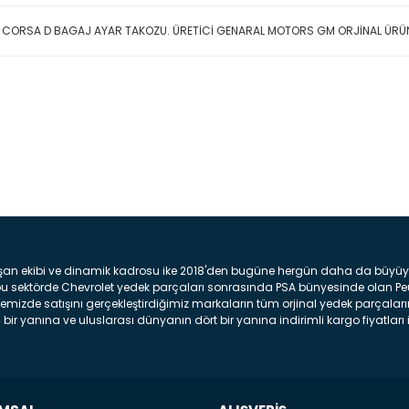
L CORSA D BAGAJ AYAR TAKOZU. ÜRETİCİ GENARAL MOTORS GM ORJİNAL ÜR
Bu ürüne ilk yorumu siz yap
Yorum Yaz
şan ekibi ve dinamik kadrosu ike 2018'den bugüne hergün daha da büyüyere
z bu sektörde Chevrolet yedek parçaları sonrasında PSA bünyesinde olan P
mizde satışını gerçekleştirdiğimiz markaların tüm orjinal yedek parçaların
bir yanına ve uluslarası dünyanın dört bir yanına indirimli kargo fiyatları il
arça ve bakım seti satıyoruz. Yedek parça denince akıllara binlerce parça
 Tampon : Aracınızın ön kısmında bulunan plastik darbe emici amacı ile yap
c veya plsatikten yapılma olan tekerlek çamurluk kısmıdır. Kaporta aksam
am parçasıdır. Far : Aracımızın aydınlatma amacı ile kullanılan aksam pa
aksam parçadır . Fren Diski : Aracımızın ön ve arka tekerlerinde bulunan 