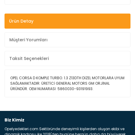
Ürün Detay
Müşteri Yorumları
Taksit Seçenekleri
OPEL CORSA D KOMPLE TURBO. 1.3 Z13DTH DİZEL MOTORLARA UYUM
SAĞLAMAKTADIR. ÜRETİCİ GENERAL MOTORS GM ORJİNAL
ÜRÜNDÜR. OEM NUMARASI 5860030-93191993.
Bu ürüne ilk yorumu siz yapın!
Biz Kimiz
Opelyedekleri.com Sektöründe deneyimli kişilerden oluşan ekibi ve
Yorum Yaz
dinamik kadrosu ike 2018'den bugüne hergün daha da büyüyerek