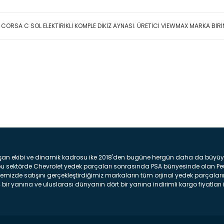
 CORSA C SOL ELEKTİRİKLİ KOMPLE DİKİZ AYNASI. ÜRETİCİ VİEWMAX MARKA Bİ
Bu ürüne ilk yorumu siz yap
Yorum Yaz
şan ekibi ve dinamik kadrosu ike 2018'den bugüne hergün daha da büyüyere
z bu sektörde Chevrolet yedek parçaları sonrasında PSA bünyesinde olan P
mizde satışını gerçekleştirdiğimiz markaların tüm orjinal yedek parçaların
bir yanına ve uluslarası dünyanın dört bir yanına indirimli kargo fiyatları il
arça ve bakım seti satıyoruz. Yedek parça denince akıllara binlerce parça
 Tampon : Aracınızın ön kısmında bulunan plastik darbe emici amacı ile yap
c veya plsatikten yapılma olan tekerlek çamurluk kısmıdır. Kaporta aksam
am parçasıdır. Far : Aracımızın aydınlatma amacı ile kullanılan aksam pa