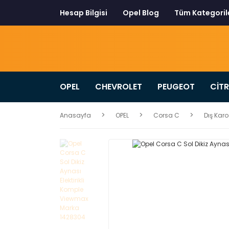
Hesap Bilgisi
Opel Blog
Tüm Kategoril
OPEL
CHEVROLET
PEUGEOT
CİT
Anasayfa
OPEL
Corsa C
Dış Karo