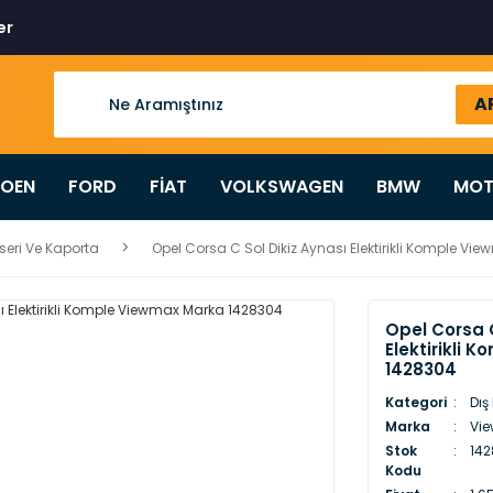
er
A
ROEN
FORD
FİAT
VOLKSWAGEN
BMW
MOT
seri Ve Kaporta
Opel Corsa C Sol Dikiz Aynası Elektirikli Komple V
Opel Corsa C
Elektirikli
1428304
Kategori
Dış
Marka
Vi
Stok
14
Kodu