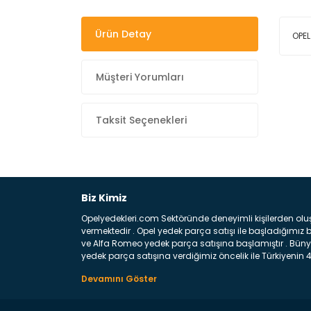
Ürün Detay
OPEL
Müşteri Yorumları
Taksit Seçenekleri
Biz Kimiz
Opelyedekleri.com Sektöründe deneyimli kişilerden olu
vermektedir . Opel yedek parça satışı ile başladığımı
ve Alfa Romeo yedek parça satışına başlamıştır . Bünye
yedek parça satışına verdiğimiz öncelik ile Türkiyenin 4 
Satıyoruz ? Bu sorunun çok açık bir cevabı var yedek p
belirttiğimiz parçalar sizlere fikir sağlayacaktır. Ön
Aracınızın ön ve arka teker kısmını kapsayan metal sa
motor koruma amacı ile yapılmış olan sac kaporta aks