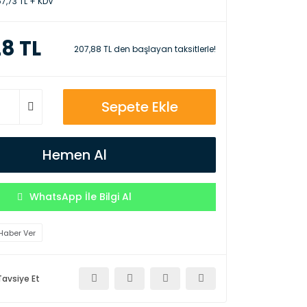
57,73 TL + KDV
28 TL
207,88 TL den başlayan taksitlerle!
Sepete Ekle
Hemen Al
WhatsApp İle Bilgi Al
Haber Ver
Tavsiye Et