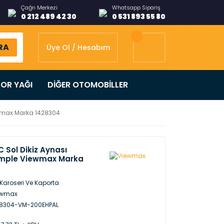
Çağrı Merkezi
Whatsapp Sipariş
0 212 489 42 30
0 531 893 55 80
RA
Üye Ol / Hesabım
OR YAĞI
DİĞER OTOMOBİLLER
iewmax Marka 1428304
 Sol Dikiz Aynası
 Komple Viewmax Marka
 Karoseri Ve Kaporta
ewmax
28304-VM-200EHPAL