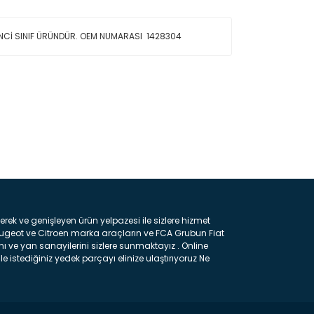
RİNCİ SINIF ÜRÜNDÜR. OEM NUMARASI 1428304
ın!
k ve genişleyen ürün yelpazesi ile sizlere hizmet
eugeot ve Citroen marka araçların ve FCA Grubun Fiat
ı ve yan sanayilerini sizlere sunmaktayız . Online
e istediğiniz yedek parçayı elinize ulaştırıyoruz Ne
 gelebilir ancak bunları biraz toparlarsak aşağıda
ılmış olan kaporta aksam parçasıdır. Çamurluk :
 parçasıdır. Kaput : Aracınızın ön kısmında bulunan
rçasıdır. Fren Balatası : Aracımızı durdurmak için