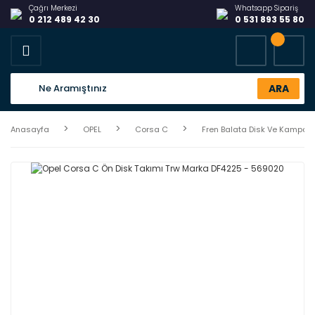
Çağrı Merkezi
Whatsapp Sipariş
0 212 489 42 30
0 531 893 55 80
ARA
Anasayfa
OPEL
Corsa C
Fren Balata Disk Ve Kampan