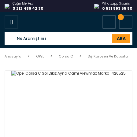
Çağrı Merkezi
Whatsapp Sipariş
0 212 489 42 30
0 531 893 55 80
ARA
Anasayfa
OPEL
Corsa C
Dış Karoseri Ve Kaporta