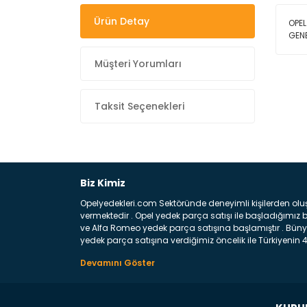
Ürün Detay
OPEL
GEN
Müşteri Yorumları
Taksit Seçenekleri
Biz Kimiz
Opelyedekleri.com Sektöründe deneyimli kişilerden olu
vermektedir . Opel yedek parça satışı ile başladığımı
ve Alfa Romeo yedek parça satışına başlamıştır . Bünye
yedek parça satışına verdiğimiz öncelik ile Türkiyenin 4 
Satıyoruz ? Bu sorunun çok açık bir cevabı var yedek p
belirttiğimiz parçalar sizlere fikir sağlayacaktır. Ön
Aracınızın ön ve arka teker kısmını kapsayan metal sa
motor koruma amacı ile yapılmış olan sac kaporta aks
üretilmiş disk ile teması sayesinde durmayı sağlayan 