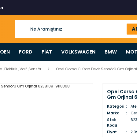
er
A
ROEN
FORD
FİAT
VOLKSWAGEN
BMW
MOT
, Elektirik , Valf ,Sensör
Opel Corsa C Kran Devir Sensörü Gm Orjina
Opel Corsa 
Gm Orjinal 
Kategori
Ateş
Marka
Gen
Stok
623
Kodu
Fiyat
2.0