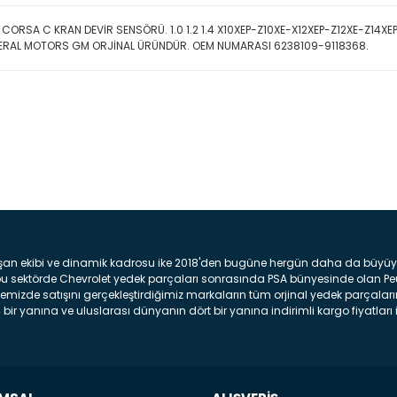
 CORSA C KRAN DEVİR SENSÖRÜ. 1.0 1.2 1.4 X10XEP-Z10XE-X12XEP-Z12XE-Z14
ERAL MOTORS GM ORJİNAL ÜRÜNDÜR. OEM NUMARASI 6238109-9118368.
Bu ürüne ilk yorumu siz yap
Yorum Yaz
şan ekibi ve dinamik kadrosu ike 2018'den bugüne hergün daha da büyüyere
z bu sektörde Chevrolet yedek parçaları sonrasında PSA bünyesinde olan P
mizde satışını gerçekleştirdiğimiz markaların tüm orjinal yedek parçaların
bir yanına ve uluslarası dünyanın dört bir yanına indirimli kargo fiyatları il
arça ve bakım seti satıyoruz. Yedek parça denince akıllara binlerce parça
 Tampon : Aracınızın ön kısmında bulunan plastik darbe emici amacı ile yap
c veya plsatikten yapılma olan tekerlek çamurluk kısmıdır. Kaporta aksam
am parçasıdır. Far : Aracımızın aydınlatma amacı ile kullanılan aksam pa
aksam parçadır . Fren Diski : Aracımızın ön ve arka tekerlerinde bulunan 