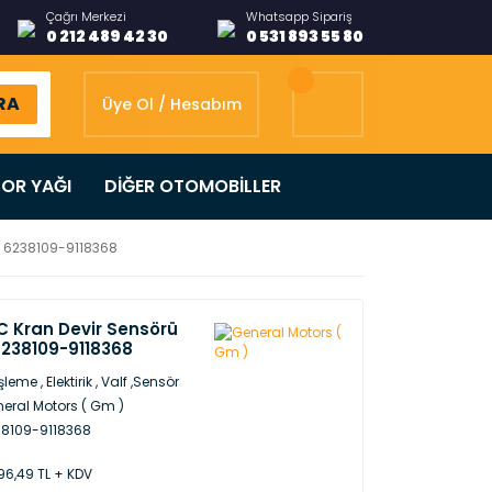
Çağrı Merkezi
Whatsapp Sipariş
0 212 489 42 30
0 531 893 55 80
RA
Üye Ol / Hesabım
OR YAĞI
DİĞER OTOMOBİLLER
l 6238109-9118368
C Kran Devir Sensörü
6238109-9118368
leme , Elektirik , Valf ,Sensör
eral Motors ( Gm )
8109-9118368
96,49 TL + KDV