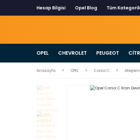
Hesap Bilgisi
Opel Blog
Tüm Kategoril
OPEL
CHEVROLET
PEUGEOT
CİT
Anasayfa
OPEL
Corsa C
Ateşleme 