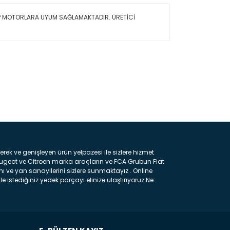
XEP MOTORLARA UYUM SAĞLAMAKTADIR. ÜRETİCİ
ın!
k ve genişleyen ürün yelpazesi ile sizlere hizmet
eugeot ve Citroen marka araçların ve FCA Grubun Fiat
ı ve yan sanayilerini sizlere sunmaktayız . Online
e istediğiniz yedek parçayı elinize ulaştırıyoruz Ne
 gelebilir ancak bunları biraz toparlarsak aşağıda
ılmış olan kaporta aksam parçasıdır. Çamurluk :
 parçasıdır. Kaput : Aracınızın ön kısmında bulunan
rçasıdır. Fren Balatası : Aracımızı durdurmak için
frenleme ana elemanıdır . Hangi Araçlara Yedek Parça