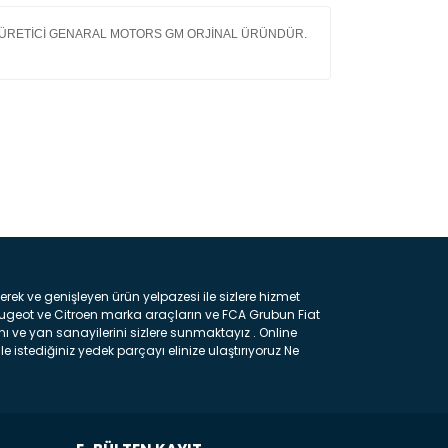
R. ÜRETİCİ GENARAL MOTORS GM ORJİNAL ÜRÜNDÜR.
ın!
k ve genişleyen ürün yelpazesi ile sizlere hizmet
eugeot ve Citroen marka araçların ve FCA Grubun Fiat
ı ve yan sanayilerini sizlere sunmaktayız . Online
e istediğiniz yedek parçayı elinize ulaştırıyoruz Ne
 gelebilir ancak bunları biraz toparlarsak aşağıda
ılmış olan kaporta aksam parçasıdır. Çamurluk :
 parçasıdır. Kaput : Aracınızın ön kısmında bulunan
rçasıdır. Fren Balatası : Aracımızı durdurmak için
frenleme ana elemanıdır . Hangi Araçlara Yedek Parça