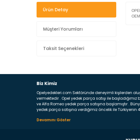
Ürün Detay
OPE
OEM
Müşteri Yorumları
Taksit Seçenekleri
Biz Kimiz
Opelyedekleri.com Sektöründe deneyimli kişilerden olu
vermektedir . Opel yedek parça satışı ile başladığımı
ve Alfa Romeo yedek parça satışına başlamıştır . Bünye
yedek parça satışına verdiğimiz öncelik ile Türkiyenin 4 
Satıyoruz ? Bu sorunun çok açık bir cevabı var yedek p
belirttiğimiz parçalar sizlere fikir sağlayacaktır. Ön
Aracınızın ön ve arka teker kısmını kapsayan metal sa
motor koruma amacı ile yapılmış olan sac kaporta aks
üretilmiş disk ile teması sayesinde durmayı sağlayan 