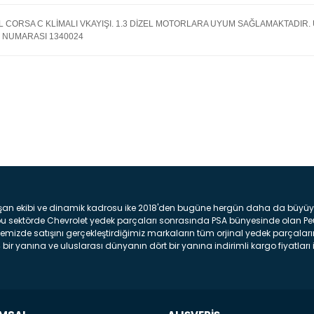
L CORSA C KLİMALI VKAYIŞI. 1.3 DİZEL MOTORLARA UYUM SAĞLAMAKTADI
 NUMARASI
1340024
Bu ürüne ilk yorumu siz yap
Yorum Yaz
şan ekibi ve dinamik kadrosu ike 2018'den bugüne hergün daha da büyüyere
z bu sektörde Chevrolet yedek parçaları sonrasında PSA bünyesinde olan P
mizde satışını gerçekleştirdiğimiz markaların tüm orjinal yedek parçaların
bir yanına ve uluslarası dünyanın dört bir yanına indirimli kargo fiyatları il
arça ve bakım seti satıyoruz. Yedek parça denince akıllara binlerce parça
 Tampon : Aracınızın ön kısmında bulunan plastik darbe emici amacı ile yap
c veya plsatikten yapılma olan tekerlek çamurluk kısmıdır. Kaporta aksam
am parçasıdır. Far : Aracımızın aydınlatma amacı ile kullanılan aksam pa
aksam parçadır . Fren Diski : Aracımızın ön ve arka tekerlerinde bulunan 