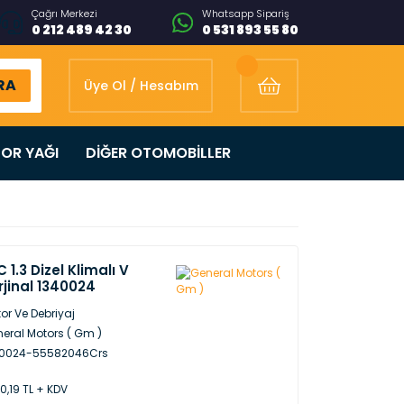
Çağrı Merkezi
Whatsapp Sipariş
0 212 489 42 30
0 531 893 55 80
RA
Üye Ol / Hesabım
OR YAĞI
DİĞER OTOMOBİLLER
1.3 Dizel Klimalı V
jinal 1340024
or Ve Debriyaj
eral Motors ( Gm )
40024-55582046Crs
30,19 TL + KDV