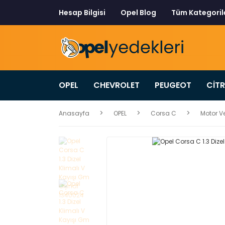
Hesap Bilgisi
Opel Blog
Tüm Kategoril
OPEL
CHEVROLET
PEUGEOT
CİT
Anasayfa
OPEL
Corsa C
Motor Ve