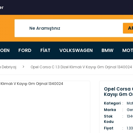
er
A
ROEN
FORD
FİAT
VOLKSWAGEN
BMW
MOT
 Debriyaj
Opel Corsa C 1.3 Dizel Klimalı V Kayışı Gm Orjinal 1340024
Opel Corsa C 
Kayışı Gm Or
Kategori
Mot
Marka
Gen
Stok
13
Kodu
Fiyat
1.3