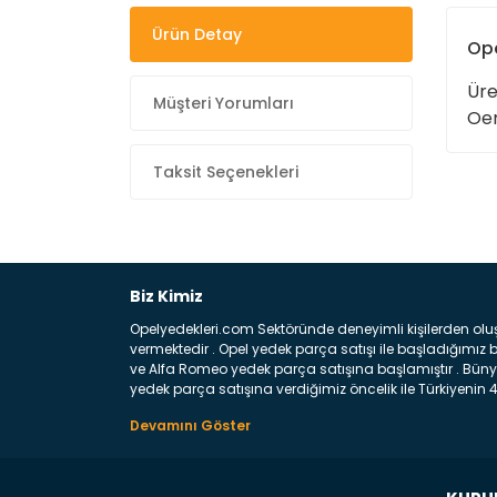
Ürün Detay
Ope
Üre
Müşteri Yorumları
Oem
Taksit Seçenekleri
Biz Kimiz
Opelyedekleri.com Sektöründe deneyimli kişilerden olu
vermektedir . Opel yedek parça satışı ile başladığımı
ve Alfa Romeo yedek parça satışına başlamıştır . Bünye
yedek parça satışına verdiğimiz öncelik ile Türkiyenin 4 
Satıyoruz ? Bu sorunun çok açık bir cevabı var yedek p
belirttiğimiz parçalar sizlere fikir sağlayacaktır. Ön
Aracınızın ön ve arka teker kısmını kapsayan metal sa
motor koruma amacı ile yapılmış olan sac kaporta aks
üretilmiş disk ile teması sayesinde durmayı sağlayan 