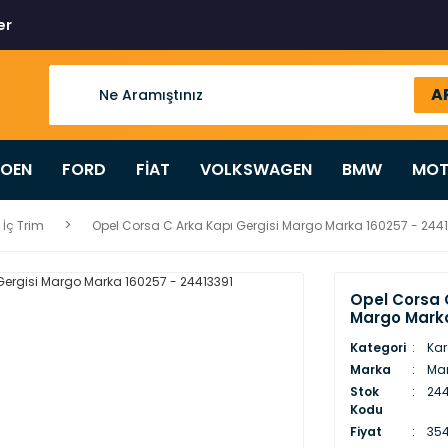
er
A
ROEN
FORD
FİAT
VOLKSWAGEN
BMW
MOT
 İç Trim
Opel Corsa C Arka Kapı Gergisi Margo Marka 160257 - 244
Opel Corsa 
Margo Marka
Kategori
Kar
Marka
Ma
Stok
244
Kodu
Fiyat
354