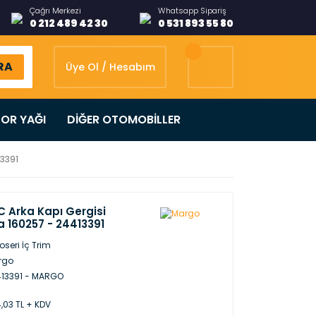
Çağrı Merkezi
Whatsapp Sipariş
0 212 489 42 30
0 531 893 55 80
RA
Üye Ol / Hesabım
OR YAĞI
DİĞER OTOMOBİLLER
13391
C Arka Kapı Gergisi
 160257 - 24413391
oseri İç Trim
rgo
13391 - MARGO
,03 TL + KDV