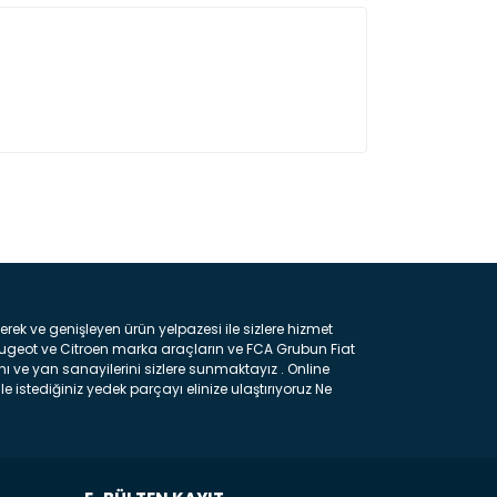
ın!
k ve genişleyen ürün yelpazesi ile sizlere hizmet
eugeot ve Citroen marka araçların ve FCA Grubun Fiat
ı ve yan sanayilerini sizlere sunmaktayız . Online
e istediğiniz yedek parçayı elinize ulaştırıyoruz Ne
 gelebilir ancak bunları biraz toparlarsak aşağıda
ılmış olan kaporta aksam parçasıdır. Çamurluk :
 parçasıdır. Kaput : Aracınızın ön kısmında bulunan
rçasıdır. Fren Balatası : Aracımızı durdurmak için
frenleme ana elemanıdır . Hangi Araçlara Yedek Parça