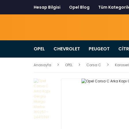
Hesap Bilgisi
Opel Blog
Tüm Kategoril
OPEL
CHEVROLET
PEUGEOT
CİT
Anasayfa
OPEL
Corsa C
Karoseri