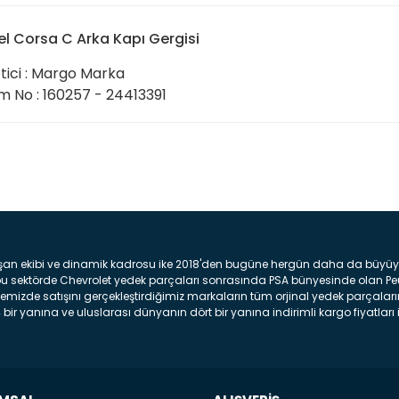
l Corsa C Arka Kapı Gergisi
tici : Margo Marka
 No : 160257 - 24413391
Bu ürüne ilk yorumu siz yap
Yorum Yaz
şan ekibi ve dinamik kadrosu ike 2018'den bugüne hergün daha da büyüyere
z bu sektörde Chevrolet yedek parçaları sonrasında PSA bünyesinde olan P
mizde satışını gerçekleştirdiğimiz markaların tüm orjinal yedek parçaların
bir yanına ve uluslarası dünyanın dört bir yanına indirimli kargo fiyatları il
arça ve bakım seti satıyoruz. Yedek parça denince akıllara binlerce parça
 Tampon : Aracınızın ön kısmında bulunan plastik darbe emici amacı ile yap
c veya plsatikten yapılma olan tekerlek çamurluk kısmıdır. Kaporta aksam
am parçasıdır. Far : Aracımızın aydınlatma amacı ile kullanılan aksam pa
aksam parçadır . Fren Diski : Aracımızın ön ve arka tekerlerinde bulunan 