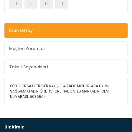
Ürün Detay
Müşteri Yorumları
Taksit Seçenekleri
OPEL CORSA C TRİGER KAYIŞI. 1.4 Z14XE MOTORLARA UYUM
SAĞLAMAKTADIR. ÜRETİCİ ORJİNAL GATES MARKADIR. OEM
NUMARASI 5636564
Bu ürüne ilk yorumu siz yapın!
Biz Kimiz