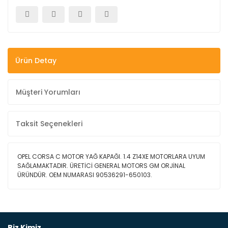
Ürün Detay
Müşteri Yorumları
Taksit Seçenekleri
OPEL CORSA C MOTOR YAĞ KAPAĞI. 1.4 Z14XE MOTORLARA UYUM
SAĞLAMAKTADIR. ÜRETİCİ GENERAL MOTORS GM ORJİNAL
ÜRÜNDÜR. OEM NUMARASI 90536291-650103.
Bu ürüne ilk yorumu siz yapın!
Biz Kimiz