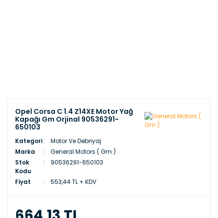
Opel Corsa C 1.4 Z14XE Motor Yağ
Kapağı Gm Orjinal 90536291-
650103
Kategori
Motor Ve Debriyaj
Marka
General Motors ( Gm )
Stok
90536291-650103
Kodu
Fiyat
553,44 TL + KDV
664,13 TL